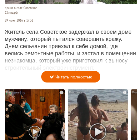
Кража в селе Советское.
22.мвд.рф
29 июня 2016 в 17:32
Житель села Советское задержал в своем доме
мужчину, который пытался совершить кражу.
Днем сельчанин приехал к себе домой, где
велись ремонтные работы, и застал в помещении
незнакомца, который уже приготовил к выносу
строительный электроинструмент.
Читать полностью
i
i