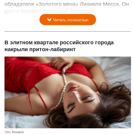
обладателя «Золотого мяча» Лионеля Месси. Он
долго боролся с тяжелой болезнью.
Читать полностью
В элитном квартале российского города
накрыли притон-лабиринт
Секс. Женщина.