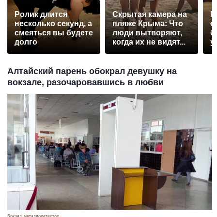
Ролик длится
Скрытая камера на
Р
несколько секунд, а
пляже Крыма: Что
с
смеяться вы будете
люди вытворяют,
б
долго
когда их не видят...
у
Алтайский парень обокрал девушку на
вокзале, разочаровавшись в любви
Вокзал, металлодетектор.