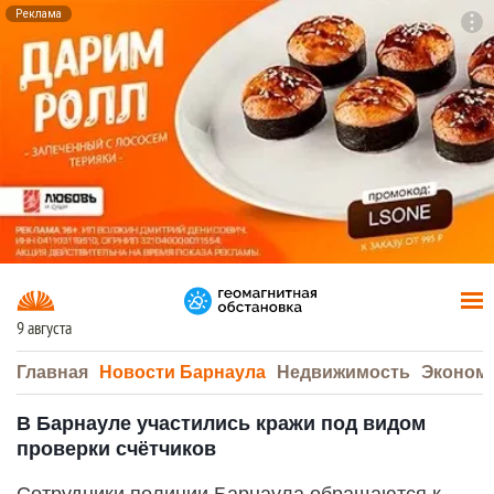
Реклама
To
F7
9 августа
Главная
Новости Барнаула
Недвижимость
Эконом
В Барнауле участились кражи под видом
проверки счётчиков
Сотрудники полиции Барнаула обращаются к