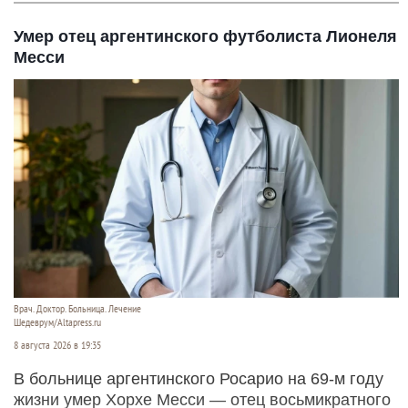
Умер отец аргентинского футболиста Лионеля
Месси
Врач. Доктор. Больница. Лечение
Шедеврум/Altapress.ru
8 августа 2026 в 19:35
В больнице аргентинского Росарио на 69-м году
жизни умер Хорхе Месси — отец восьмикратного