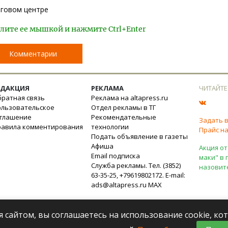
рговом центре
лите ее мышкой и нажмите Ctrl+Enter
Комментарии
ЕДАКЦИЯ
РЕКЛАМА
ЧИТАЙТЕ
ратная связь
Реклама на altapress.ru
ользовательское
Отдел рекламы в ТГ
оглашение
Рекомендательные
Задать 
равила комментирования
технологии
Прайс на
Подать объявление в газеты
Афиша
Акция от
Email подписка
маки" в 
Служба рекламы. Тел. (3852)
назовит
63-35-25, +79619802172. E-mail:
ads@altapress.ru
MAX
я сайтом, вы соглашаетесь на использование cookie, к