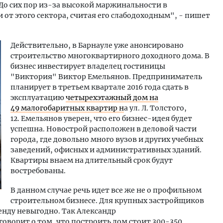
До сих пор из-за высокой маржинальности в
от этого сектора, считая его слабодоходным", - пишет
Действительно, в Барнауле уже анонсировано
строительство многоквартирного доходного дома. В
бизнес инвестирует владелец гостиницы
"Виктория" Виктор Емельянов. Предприниматель
планирует в третьем квартале 2016 года сдать в
эксплуатацию
четырехэтажный дом на
49 малогобаритных квартир н
а ул. Л. Толстого,
12. Емельянов уверен, что его бизнес-идея будет
успешна. Новострой расположен в деловой части
города, где довольно много вузов и других учебных
заведений, офисных и административных зданий.
Квартиры внаем на длительный срок будут
востребованы.
В данном случае речь идет все же не о профильном
строительном бизнесе. Для крупных застройщиков
енду невыгодно. Так Александр
оворит о том, что построить дом стоит 300-350