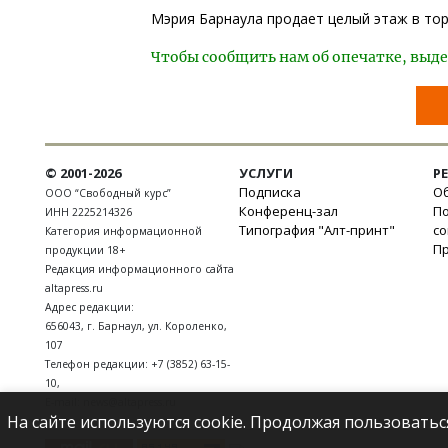
Мэрия Барнаула продает целый этаж в то
Чтобы сообщить нам об опечатке, выде
© 2001-2026
УСЛУГИ
Р
Подписка
Об
ООО “Свободный курс”
Конференц-зал
П
ИНН 2225214326
Типография "Алт-принт"
с
Категория информационной
П
продукции 18+
Редакция информационного сайта
altapress.ru
Адрес редакции:
656043
,
г. Барнаул
,
ул. Короленко,
107
Телефон редакции:
+7 (3852) 63-15-
10
,
E-mail:
news@altapress.ru
На сайте используются cookie. Продолжая пользоватьс