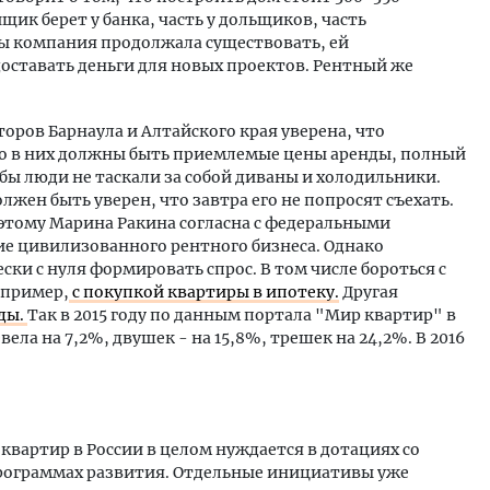
щик берет у банка, часть у дольщиков, часть
бы компания продолжала существовать, ей
оставать деньги для новых проектов. Рентный же
оров Барнаула и Алтайского края уверена, что
ко в них должны быть приемлемые цены аренды, полный
бы люди не таскали за собой диваны и холодильники.
олжен быть уверен, что завтра его не попросят съехать.
оэтому Марина Ракина согласна с федеральными
е цивилизованного рентного бизнеса. Однако
и с нуля формировать спрос. В том числе бороться с
пример,
с покупкой квартиры в ипотеку.
Другая
ды.
Так в 2015 году по данным портала "Мир квартир" в
ла на 7,2%, двушек - на 15,8%, трешек на 24,2%. В 2016
квартир в России в целом нуждается в дотациях со
программах развития. Отдельные инициативы уже