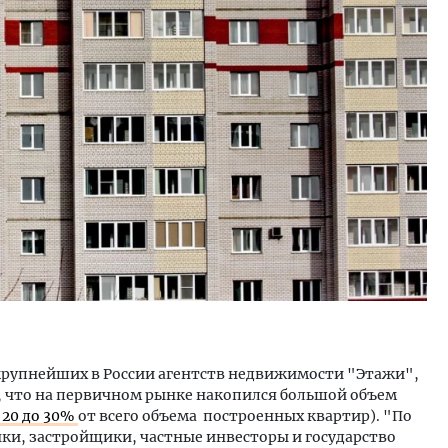
уровневые номера и вид на горы.
Архитектурный код начин
м будет новый бутик-отель
земли. Мощение крупно
кур» в Белокурихе
плитами становится нов
стандартом благоустрой
А И КВАРТИРЫ
СТРОИТЕЛЬСТВО
 крупнейших в России агентств недвижимости "Этажи",
, что на первичном рынке накопился большой объем
 20 до 30%
от всего объема построенных квартир). "По
анки, застройщики, частные инвесторы и государство