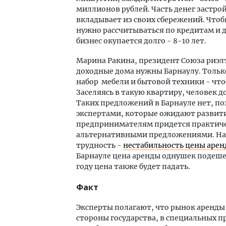
миллионов рублей. Часть денег застрой
вкладывает из своих сбережений. Что
нужно рассчитываться по кредитам и д
бизнес окупается долго - 8-10 лет.
Марина Ракина, президент Союза риэлт
доходные дома нужны Барнаулу. Толь
набор мебели и бытовой техники - что
Заселяясь в такую квартиру, человек д
Таких предложений в Барнауле нет, п
экспертами, которые ожидают развити
предпринимателям придется практическ
альтернативными предложениями. На
трудность -
нестабильность цены арен
Барнауле цена аренды однушек подешеве
году цена также будет падать.
Факт
Эксперты полагают, что рынок аренды 
стороны государства, в специальных 