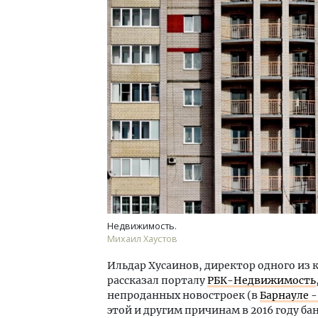
Двух
Каки
«Бел
ДОМ
Недвижимость.
Михаил Хаустов
Ильдар Хусаинов, директор одного из
рассказал порталу
РБК-Недвижимость
непроданных новостроек (в
Барнауле -
этой и другим причинам в 2016 году б