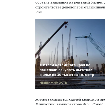
обратят внимание на рентный бизнес. 
строительстве девелоперы отлынивали 
РБК.
Жители Алтайского края не
пожелали покупать льготное
жилье по 35 тысяч за кв. метр
НЕДВИЖИМОСТЬ
жилья заниматься сдачей квартир в ар
Мишустин, замдиректора ИСК "Союз" г