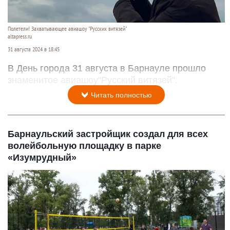
Полетели! Захватывающее авиашоу "Русских витязей"
altapress.ru
31 августа 2024 в 18:45
В День города 31 августа в Барнауле прошло
знаменитое авиашоу"Русский витязей".
Читать полностью
Барнаульский застройщик создал для всех
волейбольную площадку в парке
«Изумрудный»