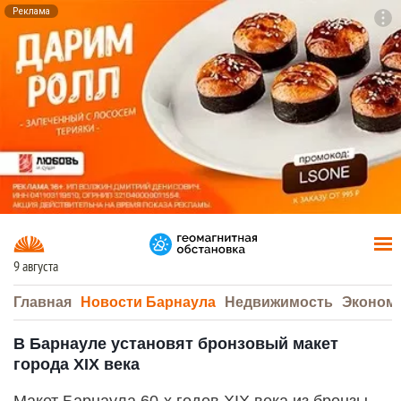
Реклама
To
F7
9 августа
Главная
Новости Барнаула
Недвижимость
Эконом
В Барнауле установят бронзовый макет
города XIX века
Макет Барнаула 60-х годов XIX века из бронзы