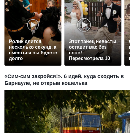
Ролик длится
Этот танец невесты
С
несколько секунд, а
оставит вас без
п
смеяться вы будете
слов!
л
долго
Пересмотрела 10
к
раз
«Сим-сим закройся!». 6 идей, куда сходить в
Барнауле, не открыв кошелька