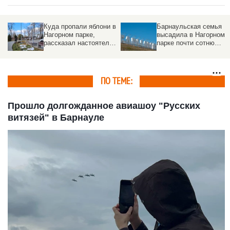
Куда пропали яблони в
Барнаульская семья
Нагорном парке,
высадила в Нагорном
рассказал настоятель
парке почти сотню
храма
яблонь и гортензий.
Фото
ПО ТЕМЕ:
Прошло долгожданное авиашоу "Русских
витязей" в Барнауле