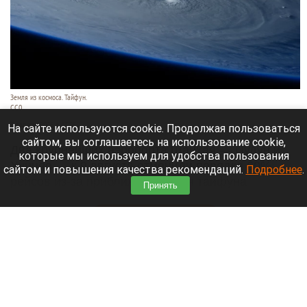
Земля из космоса. Тайфун.
СС0
9 августа 2026 в 17:05
На сайте используются cookie. Продолжая пользоваться
сайтом, вы соглашаетесь на использование cookie,
Два крупнейших аэропорта Шанхая — Пудун и
которые мы используем для удобства пользования
Хунцяо — к 9 августа отменили порядка 60%
сайтом и повышения качества рекомендаций.
Подробнее
.
рейсов из-за приближающегося тайфуна
Принять
«Долфин».
Читать полностью
Россиянин выстрелил в голову сотруднику
автосервиса