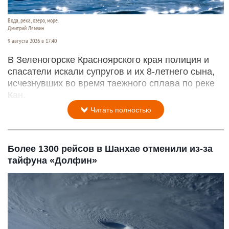
Вода, река, озеро, море.
Дмитрий Лямзин
9 августа 2026 в 17:40
В Зеленогорске Красноярского края полиция и
спасатели искали супругов и их 8-летнего сына,
исчезнувших во время таежного сплава по реке
Кан.
Читать полностью
Более 1300 рейсов в Шанхае отменили из-за
тайфуна «Долфин»