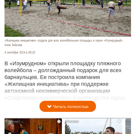
«Жилищная инициатива» создала для всех волейбольную площадку в парке «Изумрудный».
Анна Зайкова.
4 сентября 2024 в 08:20
В «Изумрудном» открыли площадку пляжного
волейбола – долгожданный подарок для всех
барнаульцев. Ее построила компания
«Жилищная инициатива» при поддержке
автономной некоммерческой организации
«Спортивная инициатива» и руководства парка.
Читать полностью
i
i