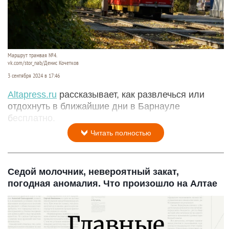
Маршрут трамвая №4.
vk.com/stor_nab/Денис Кочетков
3 сентября 2024 в 17:46
A
ltapress.ru
рассказывает, как развлечься или
отдохнуть в ближайшие дни в Барнауле
бесплатно.
Читать полностью
Седой молочник, невероятный закат,
погодная аномалия. Что произошло на Алтае