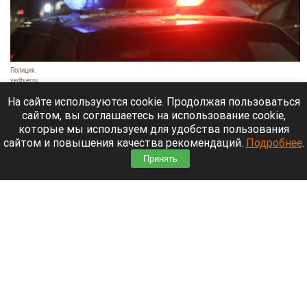
Полиция.
vedtver.ru
7 августа 2026 в 14:00
На сайте используются cookie. Продолжая пользоваться
сайтом, вы соглашаетесь на использование cookie,
О гибели известной блогерши стало известно 5
которые мы используем для удобства пользования
августа, сообщает
пресс-служба областного
сайтом и повышения качества рекомендаций.
Подробнее
.
управления службы безопасности дорожного
Принять
движения Узбекистана.
Девушка попала в ДТП и
получила тяжелые травмы, несовместимые с
жизнью.
Читать полностью
Раскрыли тайны многомиллионного
наследства пропавшего в Сибири Усольцева