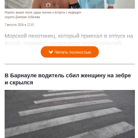
Морпех выжил после удара молнии и встречи с медведем
соцсети Дмитрия Хубезова
7 августа 2026 в 22:15
Морской пехотинец, который приехал в отпуск на
Алтай, пережил чудовищную серию событий.
Читать полностью
В Барнауле водитель сбил женщину на зебре
и скрылся