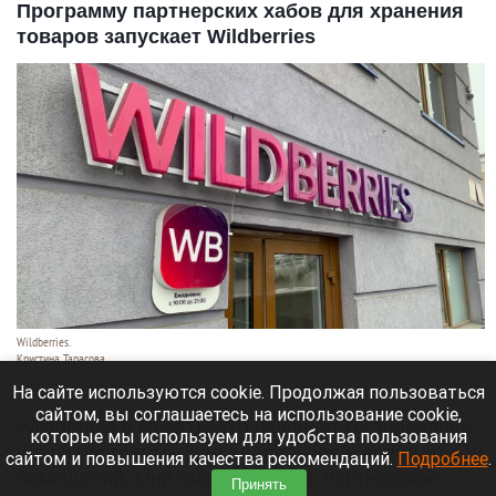
Программу партнерских хабов для хранения
товаров запускает Wildberries
Wildberries.
Кристина Тарасова
7 августа 2026 в 20:55
На сайте используются cookie. Продолжая пользоваться
сайтом, вы соглашаетесь на использование cookie,
Wildberries и Russ (RWB) начинает тестирование
которые мы используем для удобства пользования
новой программы для владельцев и арендаторов
сайтом и повышения качества рекомендаций.
Подробнее
.
помещений. Они смогут открыть партнерские
Принять