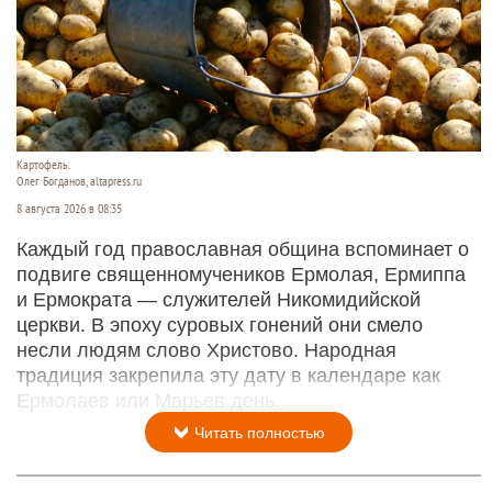
Картофель.
Олег Богданов, altapress.ru
8 августа 2026 в 08:35
Каждый год православная община вспоминает о
подвиге священномучеников Ермолая, Ермиппа
и Ермократа — служителей Никомидийской
церкви. В эпоху суровых гонений они смело
несли людям слово Христово. Народная
традиция закрепила эту дату в календаре как
Ермолаев или Марьев день.
Читать полностью