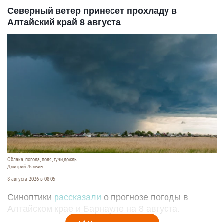
Северный ветер принесет прохладу в
Алтайский край 8 августа
Облака, погода, поля, тучи,дождь.
Дмитрий Лямзин
8 августа 2026 в 08:05
Синоптики
рассказали
о прогнозе погоды в
Алтайском крае и Барнауле на 8 августа.