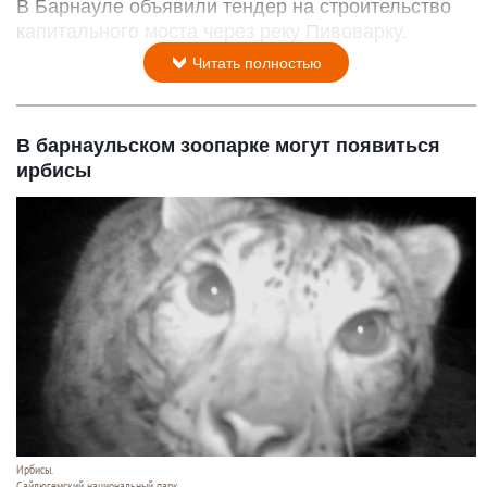
В Барнауле объявили тендер на строительство
капитального моста через реку Пивоварку.
Читать полностью
В барнаульском зоопарке могут появиться
ирбисы
Ирбисы.
Сайлюгемский национальный парк