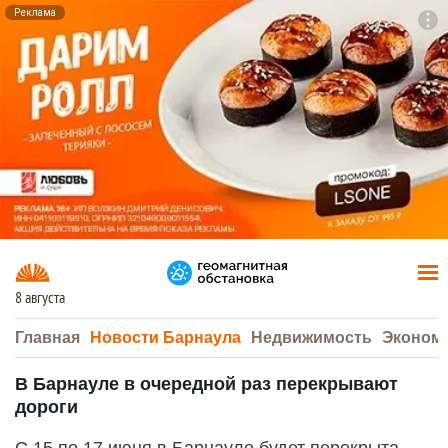
Реклама
To
F7
8 августа
Главная
Новости Барнаула
Недвижимость
Эконом
В Барнауле в очередной раз перекрывают
дороги
С 15 по 17 июня в Барнауле будет перекрыта