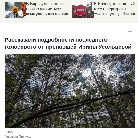
В Барнауле за день
В Барнауле на целый
произошло четыре
месяц перекроют
коммунальные аварии
участок улицы Чкалов
Рассказали подробности последнего
голосового от пропавшей Ирины Усольцевой
В лесу.
Анастасия Панченко