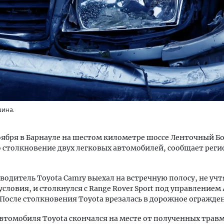
ость архитектурных идей.
Архитектурный код начин
еральный директор компании
земли. Мощение крупно
 — об эстетике городов,
плитами становится нов
шина.
дах в фасадах и развитии рынка
стандартом благоустрой
ОИТЕЛЬСТВО
СТРОИТЕЛЬСТВО
оября в Барнауле на шестом километре шоссе Ленточный Б
столкновение двух легковых автомобилей, сообщает реги
водитель Toyota Camry выехал на встречную полосу, не учт
словия, и столкнулся с Range Rover Sport под управлением
осле столкновения Toyota врезалась в дорожное огражде
втомобиля Toyota скончался на месте от полученных травм