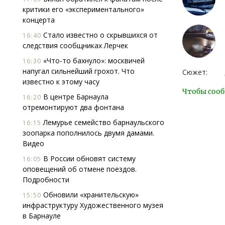
критики его «экспериментального»
концерта
Стало известно о скрывшихся от
16:40
следствия сообщниках Лерчек
«Что-то бахнуло»: москвичей
16:30
напугал сильнейший грохот. Что
Сюжет:
известно к этому часу
Чтобы сооб
В центре Барнаула
16:20
отремонтируют два фонтана
Лемурье семейство барнаульского
16:15
зоопарка пополнилось двумя дамами.
Видео
В России обновят систему
16:05
оповещений об отмене поездов.
Подробности
Обновили «хранительскую»
15:50
инфраструктуру Художественного музея
в Барнауле