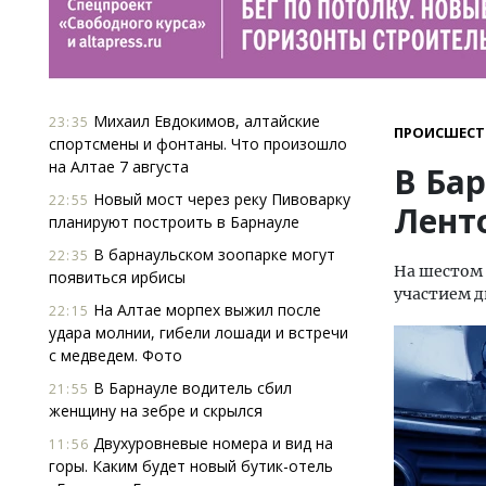
Михаил Евдокимов, алтайские
23:35
ПРОИСШЕСТ
спортсмены и фонтаны. Что произошло
на Алтае 7 августа
В Бар
Новый мост через реку Пивоварку
22:55
Лент
планируют построить в Барнауле
В барнаульском зоопарке могут
22:35
На шестом 
появиться ирбисы
участием д
На Алтае морпех выжил после
22:15
удара молнии, гибели лошади и встречи
с медведем. Фото
В Барнауле водитель сбил
21:55
женщину на зебре и скрылся
Двухуровневые номера и вид на
11:56
горы. Каким будет новый бутик-отель