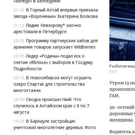
«Белкур» в Белокурихе
В Горный Алтай впервые приехала
21:35
звезда «Ворониных» Екатерина Волкова
Лидию Невзорову* заочно
21:12
арестовали в Петербурге
Программу партнерских хабов для
20:55
хранения товаров запускает Wildberries
Ищем новые берега. Гендиректор
Смел
Лидер «Родины» подал иск о
20:35
«Жилищной инициативы» Юрий
Ген
снятии «Яблока» с выборов в Госдуму.
Гатилов — о том, как девелоперу
ЗИАС
Разбитая ма
Подробности
оставаться на плаву, когда рынок
трен
CC0
штормит
В Новосибирске могут осушить
20:15
СТР
Утром 13 н
озеро Спартак для строительства
СТРОИТЕЛЬСТВО
произошло 
многоэтажек
ГАИ.
Сводка происшествий. Что
20:00
случилось в Алтайском крае с 6 по 7
39-летний 
августа
дорожные у
женщины. П
В Барнауле застройщик
19:35
уничтожил многолетние деревья. Фото
Водитель а