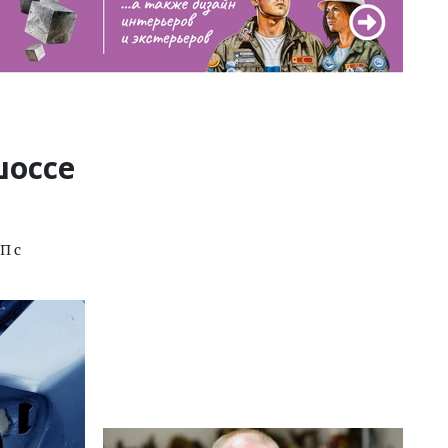
шоссе
П с