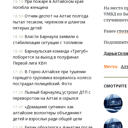
При пожаре в Алтайском крае
19:10
погибла женщина
На место 
УМВД по Ба
Отчим-деспот на Алтае полгода
18:50
случившего
пытал тесаком, черенком и шлангом
пятерых детей
Ранее
стол
Власти Барнаула заявили о
18:30
стабилизации ситуации с топливом
Подпишитес
Барнаульская команда «Трегуб»
18:05
Дарья Сел
поборется за выход в полуфинал
Первой лиги КВН
Места
Ал
В Горно-Алтайске при тушении
17:45
горящего грузовика взорвалось колесо:
пострадал полицейский. Фото
СМОТРИТЕ
Пьяный барнаулец устроил ДТП с
17:25
переворотом на Алтае и скрылся
«Домашние супчики»: как
17:07
алтайские волонтеры объединяют
детей и взрослых ради общей цели
Билан обратился к фанатам после
17:05