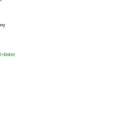
ину
l+Enter