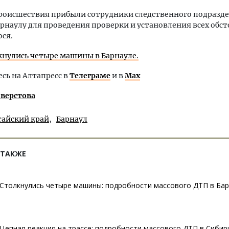
происшествия прибыли сотрудники следственного подразд
рнаулу для проведения проверки и установления всех обс
ся.
кнулись четыре машины в Барнауле.
ь на Алтапресс в
Телеграме
и в
Max
иверстова
тайский край
Барнаул
 ТАКЖЕ
Столкнулись четыре машины: подробности массового ДТП в Ба
Цепная реакция на трассе: подробности массового ДТП в Сибир