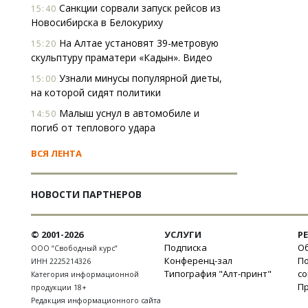
Санкции сорвали запуск рейсов из
15:40
Новосибирска в Белокуриху
На Алтае установят 39-метровую
15:20
скульптуру праматери «Кадын». Видео
Узнали минусы популярной диеты,
15:00
на которой сидят политики
Малыш уснул в автомобиле и
14:50
погиб от теплового удара
ВСЯ ЛЕНТА
НОВОСТИ ПАРТНЕРОВ
© 2001-2026
УСЛУГИ
Р
Подписка
Об
ООО “Свободный курс”
Конференц-зал
П
ИНН 2225214326
Типография "Алт-принт"
с
Категория информационной
П
продукции 18+
Редакция информационного сайта