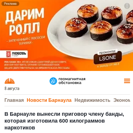
Реклама
To
F7
8 августа
Главная
Новости Барнаула
Недвижимость
Эконом
В Барнауле вынесли приговор члену банды,
которая изготовила 600 килограммов
наркотиков