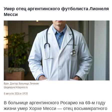
Умер отец аргентинского футболиста Лионеля
Месси
Врач. Доктор. Больница. Лечение
Шедеврум/Altapress.ru
8 августа 2026 в 19:35
В больнице аргентинского Росарио на 69-м году
жизни умер Хорхе Месси — отец восьмикратного