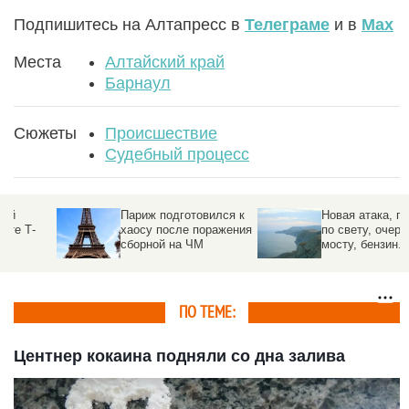
Подпишитесь на Алтапресс в
Телеграме
и в
Max
Места
Алтайский край
Барнаул
Сюжеты
Происшествие
Судебный процесс
Более 112 тонн ГСМ
До 40 м/сек:
пытались незаконно
группировка МЧС
вывезти из Казахстана
направлена в
пострадавшие от
урагана районы на
Алтае
ПО ТЕМЕ:
Центнер кокаина подняли со дна залива