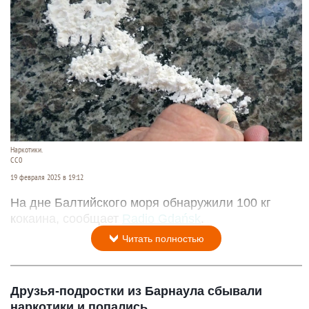
Наркотики.
СС0
19 февраля 2025 в 19:12
На дне Балтийского моря обнаружили 100 кг
кокаина, сообщает
Radio Gdańsk
.
Читать полностью
Друзья-подростки из Барнаула сбывали
наркотики и попались