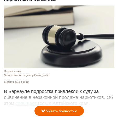
Молоток судьи.
Фото: ru.freepik.com, автор Racool_studio.
13 марта 2025 в 13:10
В Барнауле подростка привлекли к суду за
обвинение в незаконной продаже наркотиков. Об
этом
сообщает
СУ СК Алтайского края.
Читать полностью