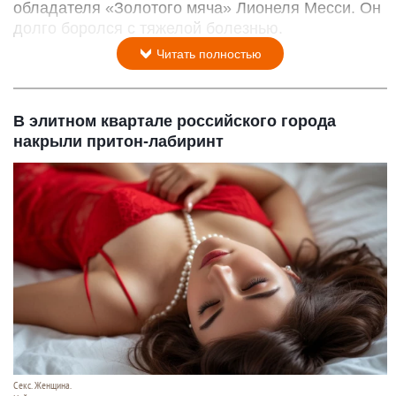
обладателя «Золотого мяча» Лионеля Месси. Он
долго боролся с тяжелой болезнью.
Читать полностью
В элитном квартале российского города
накрыли притон-лабиринт
Секс. Женщина.