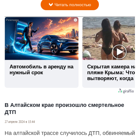
Читать полностью
i
Автомобиль в аренду на
Скрытая камера на
нужный срок
пляже Крыма: Что
вытворяют, когда и
видят...
В Алтайском крае произошло смертельное
ДТП
27 апреля 2024 в 15:44
На алтайской трассе случилось ДТП, обвиняемый