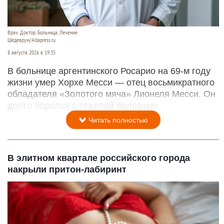
Врач. Доктор. Больница. Лечение
Шедеврум/Altapress.ru
8 августа 2026 в 19:35
В больнице аргентинского Росарио на 69-м году
жизни умер Хорхе Месси — отец восьмикратного
обладателя «Золотого мяча» Лионеля Месси. Он
долго боролся с тяжелой болезнью.
Читать полностью
В элитном квартале российского города
накрыли притон-лабиринт