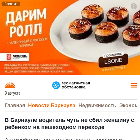
Реклама
To
F7
9 августа
Главная
Новости Барнаула
Недвижимость
Эконом
В Барнауле водитель чуть не сбил женщину с
ребенком на пешеходном переходе
Автомобилист не уступил дорогу женщине и