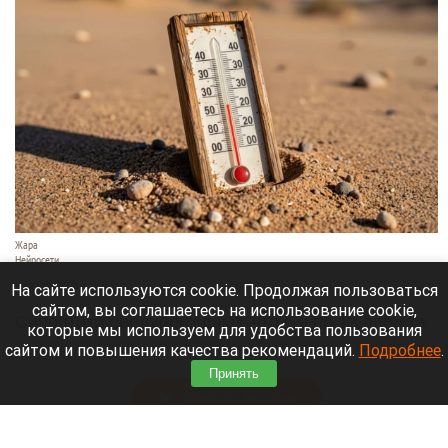
Жара
Нейросети
8 августа 2026 в 18:05
На сайте используются cookie. Продолжая пользоваться
сайтом, вы соглашаетесь на использование cookie,
Синоптики предупреждают, что с 9 по 13 августа
которые мы используем для удобства пользования
Алтайский край местами накроет аномальный
сайтом и повышения качества рекомендаций.
Подробнее
.
зной.
Принять
Читать полностью