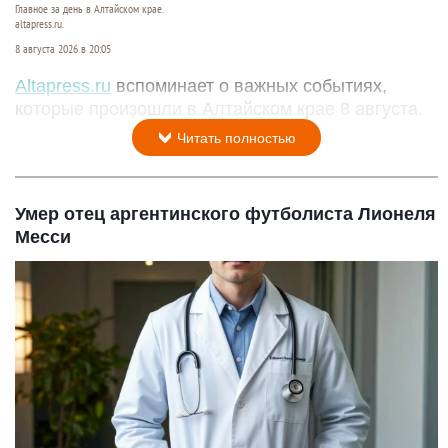
Главное за день в Алтайском крае.
altapress.ru.
8 августа 2026 в 20:05
Altapress.ru
вспоминает о важных событиях,
которые произошли в Алтайском крае 8 августа.
Читать полностью
Умер отец аргентинского футболиста Лионеля
Месси