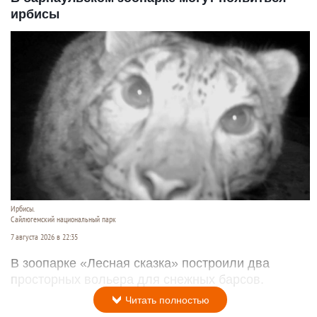
ирбисы
Ирбисы.
Сайлюгемский национальный парк
7 августа 2026 в 22:35
В зоопарке «Лесная сказка» построили два
просторных вольера для снежных барсов.
Читать полностью