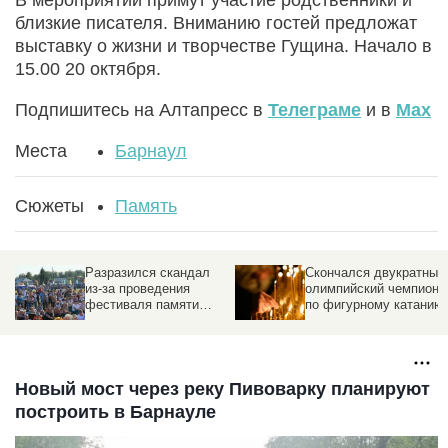
близкие писателя. Вниманию гостей предложат
выставку о жизни и творчестве Гущина. Начало в
15.00 20 октября.
Подпишитесь на Алтапресс в
Телеграме
и в
Max
Места
Барнаул
Сюжеты
Память
Разразился скандал
Скончался двукратный
из-за проведения
олимпийский чемпион
фестиваля памяти
по фигурному катанию
Михаила Евдокимова
«Земляки»
Новый мост через реку Пивоварку планируют
построить в Барнауле