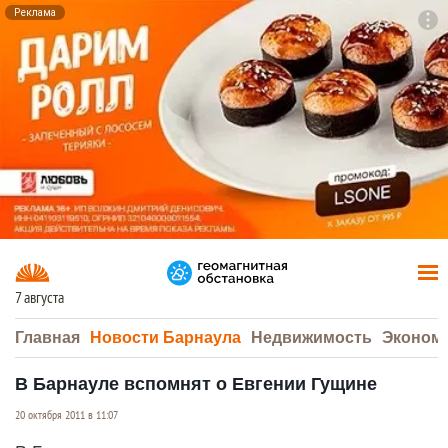
Реклама
To
F7
7 августа
Главная
Новости Барнаула
Недвижимость
Эконом
В Барнауле вспомнят о Евгении Гущине
20 октября 2011 в 11:07