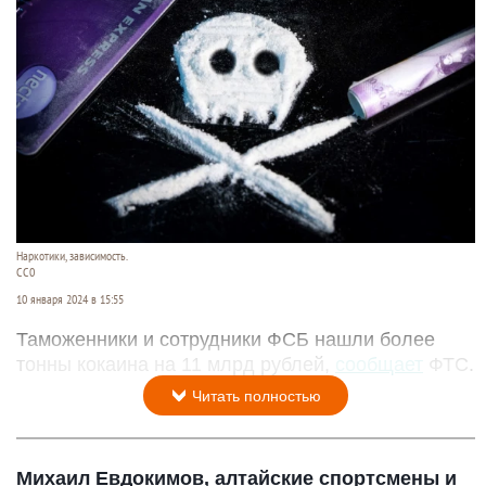
Наркотики, зависимость.
CC0
10 января 2024 в 15:55
Таможенники и сотрудники ФСБ нашли более
тонны кокаина на 11 млрд рублей,
сообщает
ФТС.
Читать полностью
Михаил Евдокимов, алтайские спортсмены и