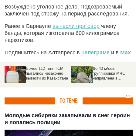
Возбуждено уголовное дело. Подозреваемый
заключен под стражу на период расследования.
Ранее в Барнауле
вынесли приговор
члену
банды, которая изготовила 600 килограммов
наркотиков.
Подпишитесь на Алтапресс в
Телеграме
и в
Max
Более 112 тонн ГСМ
До 40 м/сек:
пытались незаконно
группировка МЧС
вывезти из Казахстана
направлена в
пострадавшие от
урагана районы на
Алтае
ПО ТЕМЕ:
Молодые сибиряки закапывали в снег героин
и попались полиции