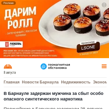
Реклама
To
F7
8 августа
Главная
Новости Барнаула
Недвижимость
Эконом
В Барнауле задержан мужчина за сбыт особо
опасного синтетического наркотика
Полицейские в Барнауле задержали 28-летнего