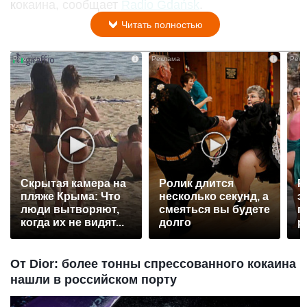
кокаина, сообщает
Radio Gdańsk
.
Читать полностью
i
i
Скрытая камера на
Ролик длится
Р
пляже Крыма: Что
несколько секунд, а
э
люди вытворяют,
смеяться вы будете
п
когда их не видят...
долго
р
От Dior: более тонны спрессованного кокаина
нашли в российском порту