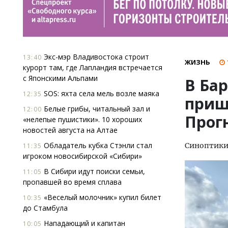
Экс-мэр Владивостока строит
13:40
ЖИЗНЬ
курорт там, где Лапландия встречается
с Японскими Альпами
В Ба
SOS: яхта села мель возле маяка
12:35
приш
Белые грибы, читальный зал и
12:00
Прогн
«нелепые пушистики». 10 хороших
новостей августа на Алтае
Обладатель кубка Стэнли стал
Синоптик
11:35
игроком новосибирской «Сибири»
В Сибири идут поиски семьи,
11:05
пропавшей во время сплава
«Веселый молочник» купил билет
10:35
до Стамбула
Нападающий и капитан
10:05