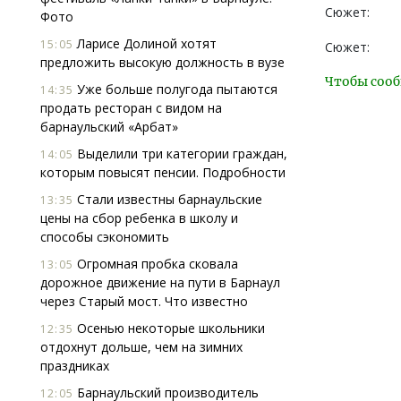
Сюжет:
Фото
Ларисе Долиной хотят
15:05
Сюжет:
предложить высокую должность в вузе
Чтобы сооб
Уже больше полугода пытаются
14:35
продать ресторан с видом на
барнаульский «Арбат»
Выделили три категории граждан,
14:05
которым повысят пенсии. Подробности
Стали известны барнаульские
13:35
цены на сбор ребенка в школу и
способы сэкономить
Огромная пробка сковала
13:05
дорожное движение на пути в Барнаул
через Старый мост. Что известно
Осенью некоторые школьники
12:35
отдохнут дольше, чем на зимних
праздниках
Барнаульский производитель
12:05