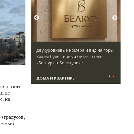
директор
Двухуровневые номера и вид на горы.
Ище
 Юрий
Каким будет новый бутик-отель
«Жи
велоперу
«Белкур» в Белокурихе
Гат
да рынок
ост
што
ДОМА И КВАРТИРЫ
СТ
ов, на юго-
ки не
с, на
9 градусов,
точный