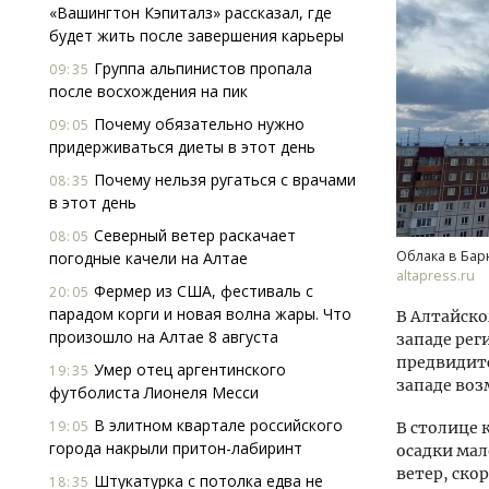
«Вашингтон Кэпиталз» рассказал, где
будет жить после завершения карьеры
Группа альпинистов пропала
09:35
после восхождения на пик
Почему обязательно нужно
09:05
придерживаться диеты в этот день
Почему нельзя ругаться с врачами
08:35
Двух
в этот день
Каки
«Бел
Северный ветер раскачает
08:05
Облака в Бар
погодные качели на Алтае
altapress.ru
ДОМ
Фермер из США, фестиваль с
20:05
парадом корги и новая волна жары. Что
В Алтайско
произошло на Алтае 8 августа
западе рег
предвидитс
Умер отец аргентинского
19:35
западе воз
футболиста Лионеля Месси
В элитном квартале российского
19:05
В столице 
города накрыли притон-лабиринт
осадки ма
ветер, ско
Штукатурка с потолка едва не
18:35