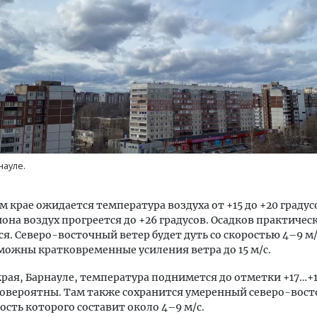
уровневые номера и вид на горы.
Ищем новые берега. Ген
м будет новый бутик-отель
«Жилищной инициативы»
кур» в Белокурихе
Гатилов — о том, как де
оставаться на плаву, ког
науле.
штормит
А И КВАРТИРЫ
СТРОИТЕЛЬСТВО
м крае ожидается температура воздуха от +15 до +20 градус
иона воздух прогреется до +26 градусов. Осадков практичес
я. Северо-восточный ветер будет дуть со скоростью 4–9 м/
можны кратковременные усиления ветра до 15 м/с.
края, Барнауле, температура поднимется до отметки +17…+1
ловероятны. Там также сохранится умеренный северо-вос
рость которого составит около 4–9 м/с.