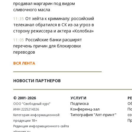
продавал маргарин под видом
сливочного масла
От хейта к криминалу: российский
11:35
телеканал обратился в СК из-за угроз в
сторону режиссера и актера «Колобка»
Российские банки расширят
11:05
перечень причин для блокировки
переводов
ВСЯ ЛЕНТА
НОВОСТИ ПАРТНЕРОВ
© 2001-2026
УСЛУГИ
Р
Подписка
Об
ООО “Свободный курс”
Конференц-зал
П
ИНН 2225214326
Типография "Алт-принт"
с
Категория информационной
П
продукции 18+
Редакция информационного сайта
altapress.ru