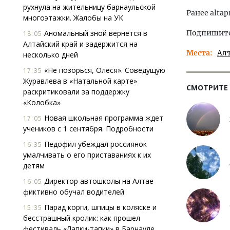
рухнула на жительницу барнаульской
Ранее altap
многоэтажки. Жалобы на УК
Аномальный зной вернется в
Подпишитес
18:05
Алтайский край и задержится на
Места
Ал
несколько дней
«Не позорься, Олеся». Соведущую
17:35
Журавлева в «Натальной карте»
СМОТРИТЕ
раскритиковали за поддержку
«Колобка»
Новая школьная программа ждет
17:05
учеников с 1 сентября. Подробности
Педофил убеждал россиянок
16:35
умалчивать о его приставаниях к их
детям
Директор автошколы на Алтае
16:05
фиктивно обучал водителей
Парад корги, шпицы в коляске и
15:35
бесстрашный кролик: как прошел
фестиваль «Лапки-тапки» в Барнауле.