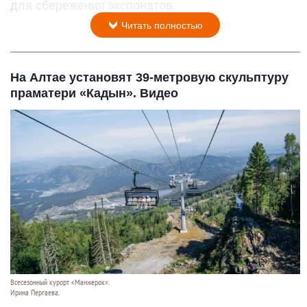
для сбережения экспонатов.
Читать полностью
На Алтае установят 39-метровую скульптуру
праматери «Кадын». Видео
Всесезонный курорт «Манжерок».
Ирина Пергаева.