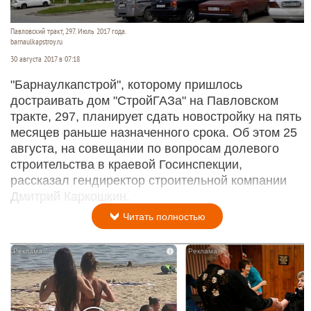
Павловский тракт, 297. Июль 2017 года.
barnaulkapstroy.ru
30 августа 2017 в 07:18
"Барнаулкапстрой", которому пришлось
достраивать дом "СтройГАЗа" на Павловском
тракте, 297, планирует сдать новостройку на пять
месяцев раньше назначенного срока. Об этом 25
августа, на совещании по вопросам долевого
строительства в краевой Госинспекции,
рассказал гендиректор строительной компании
Дмитрий Каркошкин.
Читать полностью
i