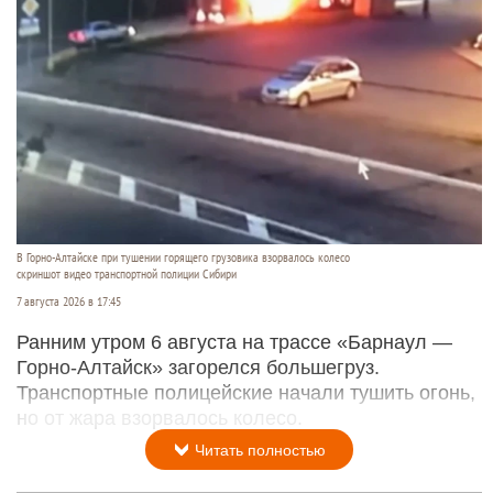
В Горно-Алтайске при тушении горящего грузовика взорвалось колесо
скриншот видео транспортной полиции Сибири
7 августа 2026 в 17:45
Ранним утром 6 августа на трассе «Барнаул —
Горно-Алтайск» загорелся большегруз.
Транспортные полицейские начали тушить огонь,
но от жара взорвалось колесо.
Читать полностью