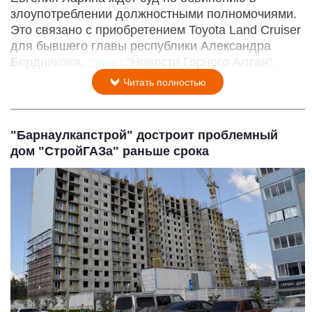
злоупотреблении должностными полномочиями.
Это связано с приобретением Toyota Land Cruiser
для бывшего главы республики Александра
Бердникова,
пишут
"Новости Горного Алтая".
Читать полностью
"Барнаулкапстрой" достроит проблемный
дом "СтройГАЗа" раньше срока