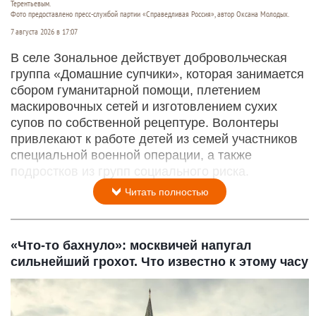
Терентьевым.
Фото предоставлено пресс-службой партии «Справедливая Россия», автор Оксана Молодых.
7 августа 2026 в 17:07
В селе Зональное действует добровольческая
группа «Домашние супчики», которая занимается
сбором гуманитарной помощи, плетением
маскировочных сетей и изготовлением сухих
супов по собственной рецептуре. Волонтеры
привлекают к работе детей из семей участников
специальной военной операции, а также
подростков из групп социального риска.
Читать полностью
«Что-то бахнуло»: москвичей напугал
сильнейший грохот. Что известно к этому часу