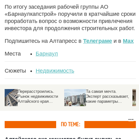
По итогу заседания рабочей группы АО
«Барнаулкапстрой» поручили в кратчайшие сроки
проработать вопрос о возможности привлечения
инвестора для продолжения строительных работ.
Подпишитесь на Алтапресс в
Телеграме
и в
Max
Места
Барнаул
Сюжеты
Недвижимость
Зубы же сами себе не
Перерасстроились.
лечим. Агент по
Рынок недвижимости
недвижимости — о
Алтайского края
трендах, «эффекте
обгоняет соседей с
Долиной», и о том,
надеждой на
почему риелтор нужен
потепление
ПО ТЕМЕ: