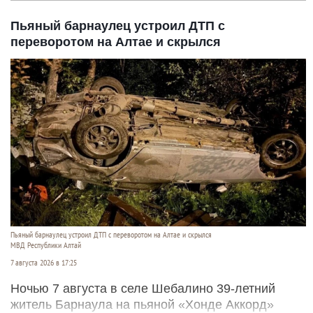
Пьяный барнаулец устроил ДТП с
переворотом на Алтае и скрылся
Пьяный барнаулец устроил ДТП с переворотом на Алтае и скрылся
МВД Республики Алтай
7 августа 2026 в 17:25
Ночью 7 августа в селе Шебалино 39-летний
житель Барнаула на пьяной «Хонде Аккорд»