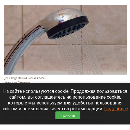
Душ. Вода. Ванная. Горячая вода
Анастасия Панченко
7 августа 2026 в 14:30
На сайте используются cookie. Продолжая пользоваться
сайтом, вы соглашаетесь на использование cookie,
В администрации Барнаула обсудили подготовку
которые мы используем для удобства пользования
городского хозяйства к зиме. На теплосетях
сайтом и повышения качества рекомендаций.
Подробнее
.
после гидравлических испытаний обнаружили
Принять
701 повреждение, больше половины уже
устранили. Об этом сообщает
официальный
сайт