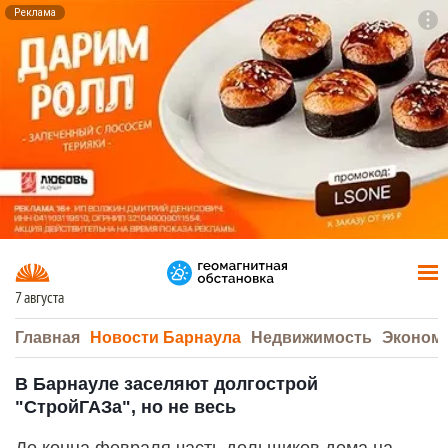
Реклама
To
F7
7 августа
Главная
Новости Барнаула
Недвижимость
Эконом
В Барнауле заселяют долгострой
"СтройГАЗа", но не весь
До конца февраля часть дольщиков дома на