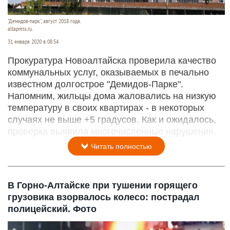
"Демидов-парк", август 2018 года.
altapress.ru.
31 января 2020 в 08:54
Прокуратура Новоалтайска проверила качество
коммунальных услуг, оказываемых в печально
известном долгострое "Демидов-Парке".
Напомним, жильцы дома жаловались на низкую
температуру в своих квартирах - в некоторых
случаях не выше +5 градусов. Как и ожидалось,
проверка выявила многочисленные нарушения.
Читать полностью
В Горно-Алтайске при тушении горящего
грузовика взорвалось колесо: пострадал
полицейский. Фото