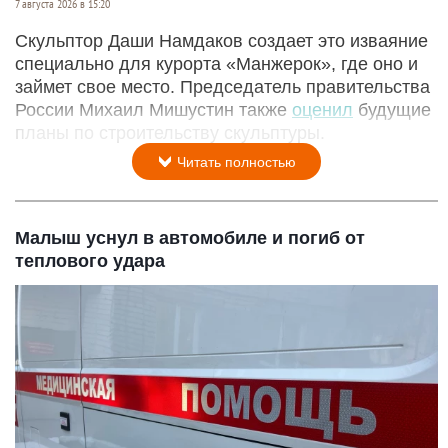
7 августа 2026 в 15:20
Скульптор Даши Намдаков создает это изваяние
специально для курорта «Манжерок», где оно и
займет свое место. Председатель правительства
России Михаил Мишустин также
оценил
будущие
планы по строительству скульптуры.
Читать полностью
Малыш уснул в автомобиле и погиб от
теплового удара