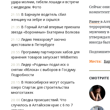
удара молнии, гибели лошади и встречи
с медведем. Фото
Сейчас они
компетент
В Барнауле водитель сбил
21:55
женщину на зебре и скрылся
Ранее
в Ал
В Горный Алтай впервые приехала
терроризир
21:35
звезда «Ворониных» Екатерина Волкова
мужчину в 
утверждали
Лидию Невзорову* заочно
21:12
иногда был
арестовали в Петербурге
Программу партнерских хабов для
Подпишитес
20:55
хранения товаров запускает Wildberries
Места
Ба
Лидер «Родины» подал иск о
20:35
снятии «Яблока» с выборов в Госдуму.
Подробности
СМОТРИТЕ
В Новосибирске могут осушить
20:15
озеро Спартак для строительства
многоэтажек
Сводка происшествий. Что
20:00
случилось в Алтайском крае с 6 по 7