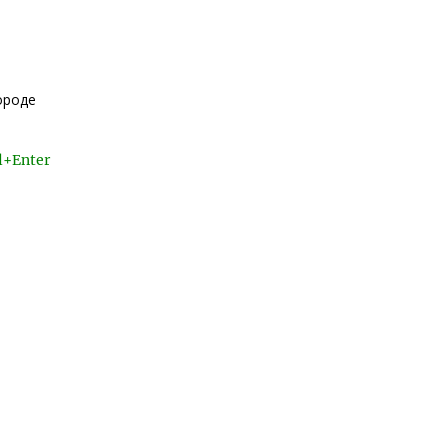
ороде
l+Enter