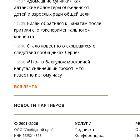
«Домашние супчики»: как
17:07
алтайские волонтеры объединяют
детей и взрослых ради общей цели
Билан обратился к фанатам после
17:05
критики его «экспериментального»
концерта
Стало известно о скрывшихся от
16:40
следствия сообщниках Лерчек
«Что-то бахнуло»: москвичей
16:30
напугал сильнейший грохот. Что
известно к этому часу
ВСЯ ЛЕНТА
НОВОСТИ ПАРТНЕРОВ
© 2001-2026
УСЛУГИ
Р
Подписка
Об
ООО “Свободный курс”
Конференц-зал
П
ИНН 2225214326