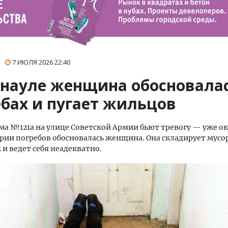
7 ИЮЛЯ 2026
22:40
рнауле женщина обосновалас
ебах и пугает жильцов
а №121а на улице Советской Армии бьют тревогу — уже о
рии погребов обосновалась женщина. Она складирует мусор
 и ведет себя неадекватно.