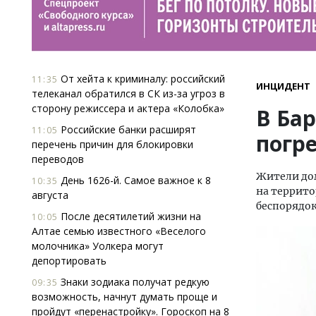
От хейта к криминалу: российский
11:35
ИНЦИДЕНТ
телеканал обратился в СК из-за угроз в
сторону режиссера и актера «Колобка»
В Ба
Российские банки расширят
11:05
погр
перечень причин для блокировки
переводов
Жители дом
День 1626-й. Самое важное к 8
10:35
на террито
августа
беспорядок
После десятилетий жизни на
10:05
Алтае семью известного «Веселого
молочника» Уолкера могут
депортировать
Знаки зодиака получат редкую
09:35
возможность, начнут думать проще и
пройдут «перенастройку». Гороскоп на 8