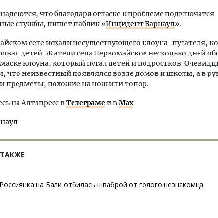
 надеются, что благодаря огласке к проблеме подключатся
ные службы, пишет паблик «
Инцидент Барнаул
».
тайском селе искали несуществующего клоуна-пугателя, к
овал детей. Жители села Первомайское несколько дней о
маске клоуна, который пугал детей и подростков. Очевидц
, что неизвестный появлялся возле домов и школы, а в рук
и предметы, похожие на нож или топор.
ь на Алтапресс в
Телеграме
и в
Max
рнаул
 ТАКЖЕ
Россиянка на Бали отбилась шваброй от голого незнакомца