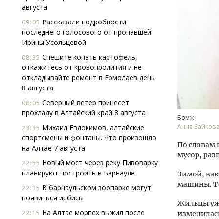
августа
Рассказали подробности
09:05
последнего голосового от пропавшей
Ирины Усольцевой
Спешите копать картофель,
08:35
откажитесь от кровопролития и не
откладывайте ремонт в Ермолаев день
Ище
8 августа
«Жи
Северный ветер принесет
Гати
08:05
прохладу в Алтайский край 8 августа
оста
Бомж.
што
Анна Зайков
Михаил Евдокимов, алтайские
23:35
СТР
спортсмены и фонтаны. Что произошло
По словам 
на Алтае 7 августа
мусор, раз
Новый мост через реку Пивоварку
22:55
планируют построить в Барнауле
Зимой, как
машины. Те
В барнаульском зоопарке могут
22:35
появиться ирбисы
Жильцы уже
На Алтае морпех выжил после
22:15
изменилас