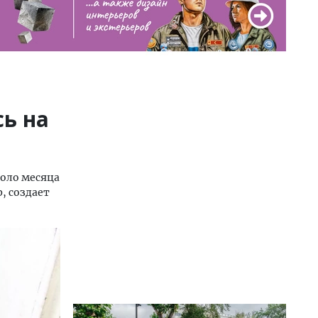
ь на
коло месяца
, создает