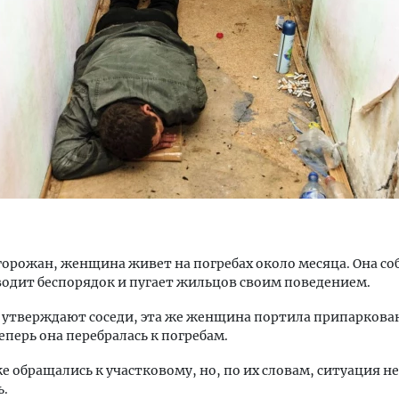
м новые берега. Гендиректор
Смелость архитектурных 
лищной инициативы» Юрий
Генеральный директор к
лов — о том, как девелоперу
ЗИАС — об эстетике горо
ваться на плаву, когда рынок
трендах в фасадах и разв
рмит
а
СТРОИТЕЛЬСТВО
ОИТЕЛЬСТВО
горожан, женщина живет на погребах около месяца. Она со
водит беспорядок и пугает жильцов своим поведением.
 утверждают соседи, эта же женщина портила припарков
перь она перебралась к погребам.
 обращались к участковому, но, по их словам, ситуация не
ь.