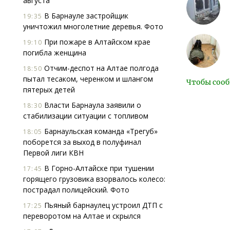
августа
В Барнауле застройщик
19:35
уничтожил многолетние деревья. Фото
При пожаре в Алтайском крае
19:10
погибла женщина
Отчим-деспот на Алтае полгода
18:50
пытал тесаком, черенком и шлангом
Чтобы сооб
пятерых детей
Власти Барнаула заявили о
18:30
стабилизации ситуации с топливом
Барнаульская команда «Трегуб»
18:05
поборется за выход в полуфинал
Первой лиги КВН
В Горно-Алтайске при тушении
17:45
горящего грузовика взорвалось колесо:
пострадал полицейский. Фото
Пьяный барнаулец устроил ДТП с
17:25
переворотом на Алтае и скрылся