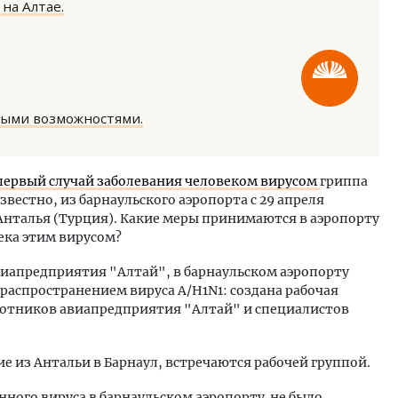
на Алтае.
ными возможностями.
м новые берега. Гендиректор
Смелость архитектурных 
лищной инициативы» Юрий
Генеральный директор к
первый случай заболевания человеком вирусом
гриппа
лов — о том, как девелоперу
ЗИАС — об эстетике горо
известно, из барнаульского аэропорта с 29 апреля
ваться на плаву, когда рынок
трендах в фасадах и разв
нталья (Турция). Какие меры принимаются в аэропорту
рмит
СТРОИТЕЛЬСТВО
ека этим вирусом?
ОИТЕЛЬСТВО
авиапредприятия "Алтай", в барнаульском аэропорту
 распространением вируса A/H1N1: создана рабочая
ботников авиапредприятия "Алтай" и специалистов
 из Антальи в Барнаул, встречаются рабочей группой.
нного вируса в барнаульском аэропорту не было.