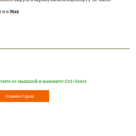
е
и в
Max
лите ее мышкой и нажмите Ctrl+Enter
Комментарии