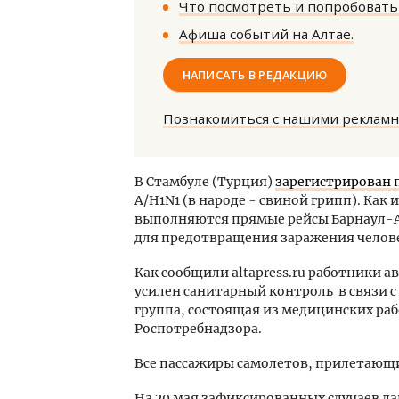
Что посмотреть и попробовать 
Афиша событий на Алтае.
НАПИСАТЬ В РЕДАКЦИЮ
Познакомиться с нашими реклам
Архитектурный код начинается с
Ище
земли. Мощение крупноформатными
«Жи
В Стамбуле (Турция)
зарегистрирован 
плитами становится новым
Гати
A/H1N1 (в народе - свиной грипп). Как 
стандартом благоустройства
оста
выполняются прямые рейсы Барнаул-А
што
СТРОИТЕЛЬСТВО
для предотвращения заражения челов
СТР
Как сообщили altapress.ru работники 
усилен санитарный контроль в связи с
группа, состоящая из медицинских ра
Роспотребнадзора.
Все пассажиры самолетов, прилетающие
На 20 мая зафиксированных случаев да