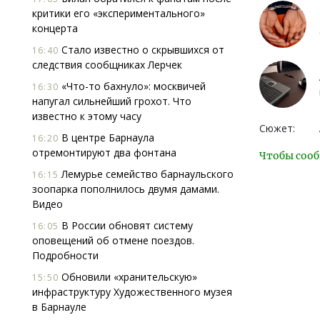
критики его «экспериментального»
концерта
Стало известно о скрывшихся от
16:40
следствия сообщниках Лерчек
«Что-то бахнуло»: москвичей
16:30
напугал сильнейший грохот. Что
известно к этому часу
Сюжет:
В центре Барнаула
16:20
отремонтируют два фонтана
Чтобы сооб
Лемурье семейство барнаульского
16:15
зоопарка пополнилось двумя дамами.
Видео
В России обновят систему
16:05
оповещений об отмене поездов.
Подробности
Обновили «хранительскую»
15:50
инфраструктуру Художественного музея
в Барнауле