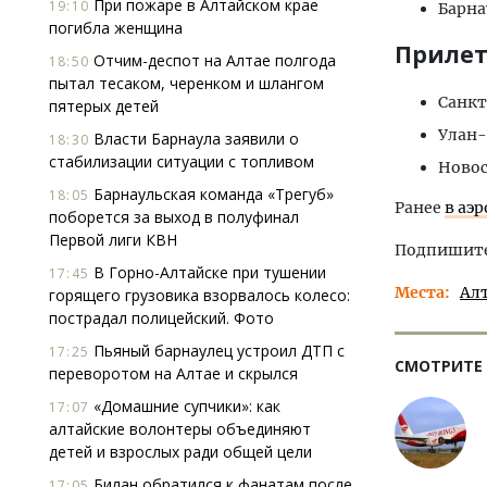
При пожаре в Алтайском крае
19:10
Барна
погибла женщина
Приле
Отчим-деспот на Алтае полгода
18:50
пытал тесаком, черенком и шлангом
Санкт
пятерых детей
Улан-
Власти Барнаула заявили о
18:30
стабилизации ситуации с топливом
Новос
Барнаульская команда «Трегуб»
18:05
Ранее
в аэ
поборется за выход в полуфинал
Первой лиги КВН
Подпишитес
В Горно-Алтайске при тушении
17:45
Места
Ал
горящего грузовика взорвалось колесо:
пострадал полицейский. Фото
Пьяный барнаулец устроил ДТП с
17:25
СМОТРИТЕ
переворотом на Алтае и скрылся
«Домашние супчики»: как
17:07
алтайские волонтеры объединяют
детей и взрослых ради общей цели
Билан обратился к фанатам после
17:05