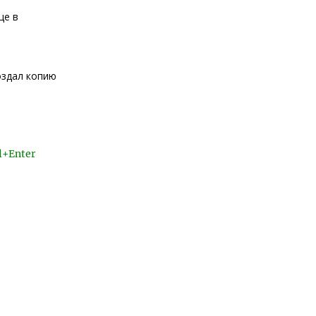
це в
оздал копию
l+Enter