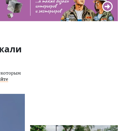
ржали
Некоторым
айте