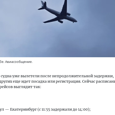
м новые берега. Гендиректор
Смелость архитектурных 
лищной инициативы» Юрий
Генеральный директор к
лов — о том, как девелоперу
ЗИАС — об эстетике горо
ваться на плаву, когда рынок
трендах в фасадах и разв
бе. Авиасообщение.
рмит
СТРОИТЕЛЬСТВО
ОИТЕЛЬСТВО
судна уже вылетели после непродолжительной задержки,
других еще идет посадка или регистрация. Сейчас расписан
рейсов выглядит так:
ул — Екатеринбург (с 11:55 задержали до 14:00);