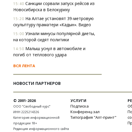
Санкции сорвали запуск рейсов из
15:40
Новосибирска в Белокуриху
На Алтае установят 39-метровую
15:20
скульптуру праматери «Кадын». Видео
Узнали минусы популярной диеты,
15:00
на которой сидят политики
Малыш уснул в автомобиле и
14:50
погиб от теплового удара
ВСЯ ЛЕНТА
НОВОСТИ ПАРТНЕРОВ
© 2001-2026
УСЛУГИ
Р
Подписка
Об
ООО “Свободный курс”
Конференц-зал
П
ИНН 2225214326
Типография "Алт-принт"
с
Категория информационной
П
продукции 18+
Редакция информационного сайта