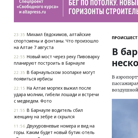
Михаил Евдокимов, алтайские
23:35
ПРОИСШЕСТ
спортсмены и фонтаны. Что произошло
на Алтае 7 августа
В ба
Новый мост через реку Пивоварку
22:55
неск
планируют построить в Барнауле
В барнаульском зоопарке могут
22:35
В аэропорт
появиться ирбисы
пассажирам
На Алтае морпех выжил после
22:15
воздушной
удара молнии, гибели лошади и встречи
с медведем. Фото
В Барнауле водитель сбил
21:55
женщину на зебре и скрылся
Двухуровневые номера и вид на
11:56
горы. Каким будет новый бутик-отель