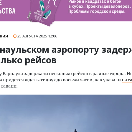
ВИЯ
25 АВГУСТА 2025
12:06
рнаульском аэропорту заде
олько рейсов
у Барнаула задержали несколько рейсов в разные города. 
 придется ждать от двух до восьми часов, как указали
на с
 гавани.