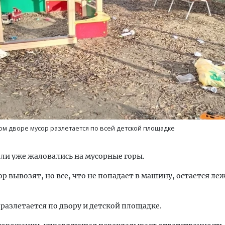
ость архитектурных идей.
Архитектурный код начин
еральный директор компании
земли. Мощение крупно
 — об эстетике городов,
плитами становится нов
дах в фасадах и развитии рынка
стандартом благоустрой
ом дворе мусор разлетается по всей детской площадке
ОИТЕЛЬСТВО
СТРОИТЕЛЬСТВО
ли уже жаловались на мусорные горы.
ор вывозят, но все, что не попадает в машину, остается ле
е разлетается по двору и детской площадке.