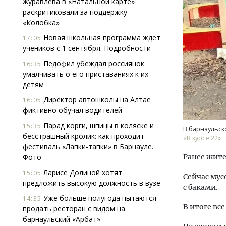
Журавлева в «Натальной карте»
раскритиковали за поддержку
«Колобка»
Новая школьная программа ждет
17:05
учеников с 1 сентября. Подробности
Педофил убеждал россиянок
16:35
умалчивать о его приставаниях к их
детям
Ищем новые берега. Гендиректор
Смел
«Жилищной инициативы» Юрий
Ген
Директор автошколы на Алтае
16:05
Гатилов — о том, как девелоперу
ЗИАС
фиктивно обучал водителей
оставаться на плаву, когда рынок
трен
Парад корги, шпицы в коляске и
15:35
штормит
В барнаульск
СТР
бесстрашный кролик: как проходит
«В курсе 22»
СТРОИТЕЛЬСТВО
фестиваль «Лапки-тапки» в Барнауле.
Фото
Ранее жите
Ларисе Долиной хотят
15:05
Сейчас мус
предложить высокую должность в вузе
с баками.
Уже больше полугода пытаются
14:35
В итоге вс
продать ресторан с видом на
барнаульский «Арбат»