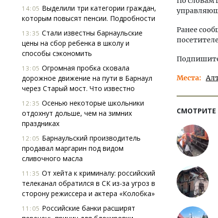
По словам 
Выделили три категории граждан,
14:05
управляющ
которым повысят пенсии. Подробности
Ранее сооб
Стали известны барнаульские
13:35
посетителе
цены на сбор ребенка в школу и
способы сэкономить
Подпишитес
Огромная пробка сковала
13:05
дорожное движение на пути в Барнаул
Места
Ал
через Старый мост. Что известно
Осенью некоторые школьники
12:35
СМОТРИТЕ
отдохнут дольше, чем на зимних
праздниках
Барнаульский производитель
12:05
продавал маргарин под видом
сливочного масла
От хейта к криминалу: российский
11:35
телеканал обратился в СК из-за угроз в
сторону режиссера и актера «Колобка»
Российские банки расширят
11:05