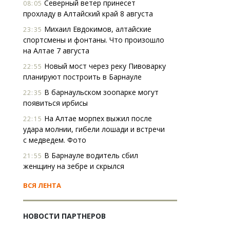
Северный ветер принесет
08:05
прохладу в Алтайский край 8 августа
Михаил Евдокимов, алтайские
23:35
спортсмены и фонтаны. Что произошло
на Алтае 7 августа
Новый мост через реку Пивоварку
22:55
планируют построить в Барнауле
В барнаульском зоопарке могут
22:35
появиться ирбисы
На Алтае морпех выжил после
22:15
удара молнии, гибели лошади и встречи
с медведем. Фото
В Барнауле водитель сбил
21:55
женщину на зебре и скрылся
ВСЯ ЛЕНТА
НОВОСТИ ПАРТНЕРОВ