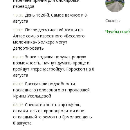
перечень причин для блокировки
переводов
День 1626-й. Самое важное к 8
10:35
Сюжет:
августа
После десятилетий жизни на
10:05
Чтобы сооб
Алтае семью известного «Веселого
молочника» Уолкера могут
депортировать
Знаки зодиака получат редкую
09:35
возможность, начнут думать проще и
пройдут «перенастройку». Гороскоп на 8
августа
Рассказали подробности
09:05
последнего голосового от пропавшей
Ирины Усольцевой
Спешите копать картофель,
08:35
откажитесь от кровопролития и не
откладывайте ремонт в Ермолаев день
8 августа