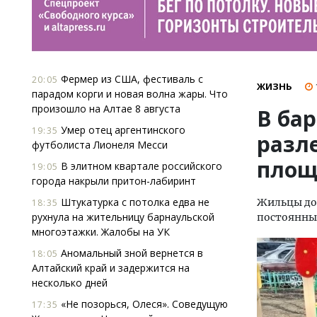
Фермер из США, фестиваль с
20:05
ЖИЗНЬ
парадом корги и новая волна жары. Что
произошло на Алтае 8 августа
В ба
Умер отец аргентинского
19:35
разле
футболиста Лионеля Месси
площ
В элитном квартале российского
19:05
города накрыли притон-лабиринт
Штукатурка с потолка едва не
Жильцы дом
18:35
рухнула на жительницу барнаульской
постоянны
многоэтажки. Жалобы на УК
Аномальный зной вернется в
18:05
Алтайский край и задержится на
несколько дней
«Не позорься, Олеся». Соведущую
17:35