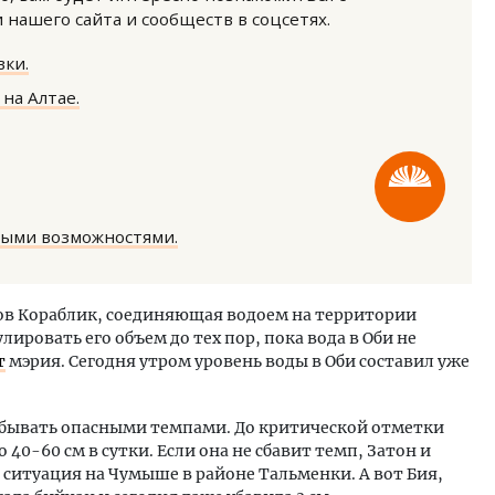
нашего сайта и сообществ в соцсетях.
ки.
на Алтае.
ость архитектурных идей.
Ищем новые берега. Ген
еральный директор компании
«Жилищной инициативы»
 — об эстетике городов,
Гатилов — о том, как де
ными возможностями.
дах в фасадах и развитии рынка
оставаться на плаву, ког
штормит
ОИТЕЛЬСТВО
СТРОИТЕЛЬСТВО
ров Кораблик, соединяющая водоем на территории
лировать его объем до тех пор, пока вода в Оби не
т
мэрия. Сегодня утром уровень воды в Оби составил уже
ибывать опасными темпами. До критической отметки
о 40-60 см в сутки. Если она не сбавит темп, Затон и
 ситуация на Чумыше в районе Тальменки. А вот Бия,