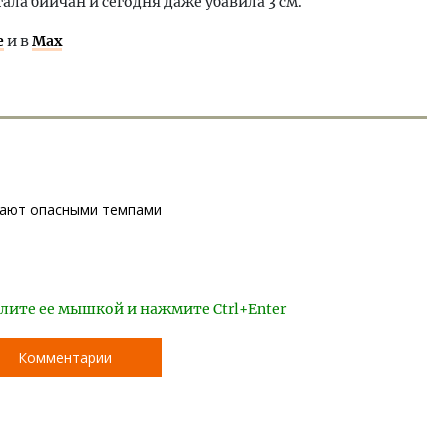
ала бийчан и сегодня даже убавила 3 см.
е
и в
Max
вают опасными темпами
лите ее мышкой и нажмите Ctrl+Enter
Комментарии