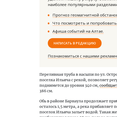
наиболее популярными разделами 
Прогноз геомагнитной обстанов
Что посмотреть и попробовать 
Афиша событий на Алтае.
НАПИСАТЬ В РЕДАКЦИЮ
Архитектурный код начинается с
Смел
земли. Мощение крупноформатными
Ген
плитами становится новым
ЗИАС
Познакомиться с нашими реклам
стандартом благоустройства
трен
СТРОИТЕЛЬСТВО
СТР
Переливная труба в насыпи по ул. Ост
поселка Ильича с рекой, позволяет регу
поднимется до уровня 340 см,
сообщае
386 см.
Обь в районе Барнаула продолжает пр
осталось 1,5 метра, а река прибавляет п
поселок Ильича зальет водой. Такая же