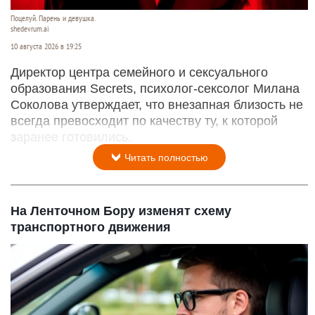
Поцелуй. Парень и девушка.
shedevrum.ai
10 августа 2026 в 19:25
Директор центра семейного и сексуального
образования Secrets, психолог-сексолог Милана
Соколова утверждает, что внезапная близость не
всегда превосходит по качеству ту, к которой
заранее готовились.
Читать полностью
На Ленточном Бору изменят схему
транспортного движения