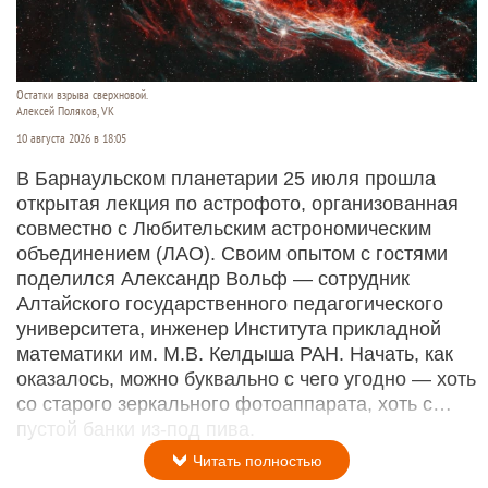
Остатки взрыва сверхновой.
Алексей Поляков, VK
10 августа 2026 в 18:05
В Барнаульском планетарии 25 июля прошла
открытая лекция по астрофото, организованная
совместно с Любительским астрономическим
объединением (ЛАО). Своим опытом с гостями
поделился Александр Вольф — сотрудник
Алтайского государственного педагогического
университета, инженер Института прикладной
математики им. М.В. Келдыша РАН. Начать, как
оказалось, можно буквально с чего угодно — хоть
со старого зеркального фотоаппарата, хоть с…
пустой банки из-под пива.
Читать полностью