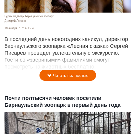
Бурый медведь. Барнаульский зоопарк.
Дмитрий Лямзин
10 января 2026 в 13:39
В последний день новогодних каникул, директор
барнаульского зоопарка «Лесная сказка» Сергей
Писарев проведет увлекательную экскурсию.
Гости со «звериными» фамилиями смогут
посмотреть на животных бесплатно.
Читать полностью
Почти полтысячи человек посетили
Барнаульский зоопарк в первый день года