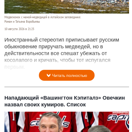
Медвежонок с мамой-медведицей в Алтайском заповеднике.
Роман и Татьяна Воробьевы
10 августа 2026 в 21:25
Иностранный стереотип приписывает русским
обыкновение приручать медведей, но в
действительности все спешат убежать от
косолапого и кричать, чтобы тот испугался
первым.
Читать полностью
Нападающий «Вашингтон Кэпиталз» Овечкин
назвал своих кумиров. Список