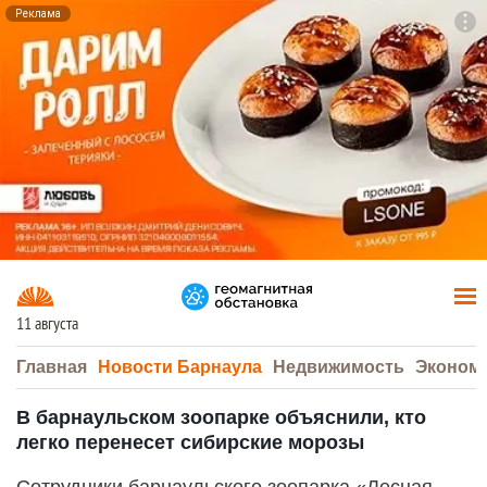
Реклама
To
F7
11 августа
Главная
Новости Барнаула
Недвижимость
Эконом
В барнаульском зоопарке объяснили, кто
легко перенесет сибирские морозы
Сотрудники барнаульского зоопарка «Лесная