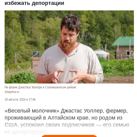
избежать депортации
На ферме Джастаса Уолкера в Солонешенском районе.
Altapress.ru
10 августа 2026 в 17:46
«Веселый молочник» Джастас Уоллер, фермер,
проживающий в Алтайском крае, но родом из
США, успокоил своих подписчиков — его семью
не депортируют.