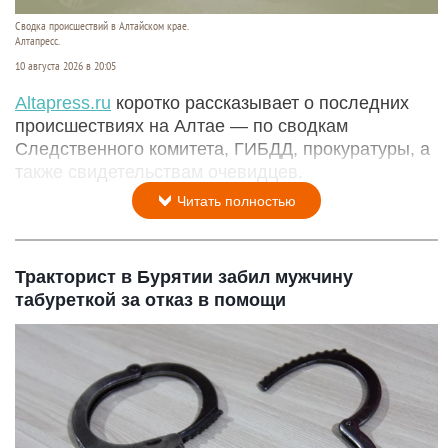
Сводка происшествий в Алтайском крае.
Алтапресс.
10 августа 2026 в 20:05
Аltapress.ru
коротко рассказывает о последних
происшествиях на Алтае — по сводкам
Следственного комитета, ГИБДД, прокуратуры, а
также свидетельствам очевидцев.
Читать полностью
Тракторист в Бурятии забил мужчину
табуреткой за отказ в помощи