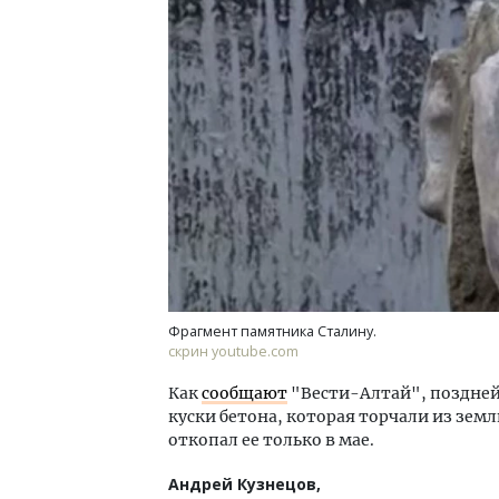
Двух
Каки
«Бел
ДОМ
Фрагмент памятника Сталину.
скрин youtube.com
Как
сообщают
"Вести-Алтай", поздней
куски бетона, которая торчали из зем
откопал ее только в мае.
Андрей Кузнецов,