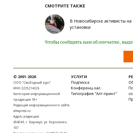
СМОТРИТЕ ТАКЖЕ
В Новосибирске активисты на 
установки
Чтобы сообщить нам об опечатке, выде
© 2001-2026
УСЛУГИ
Р
Подписка
Об
ООО “Свободный курс”
Конференц-зал
П
ИНН 2225214326
Типография "Алт-принт"
с
Категория информационной
П
продукции 18+
Редакция информационного сайта
altapress.ru
Адрес редакции:
656043
,
г. Барнаул
,
ул. Короленко,
107