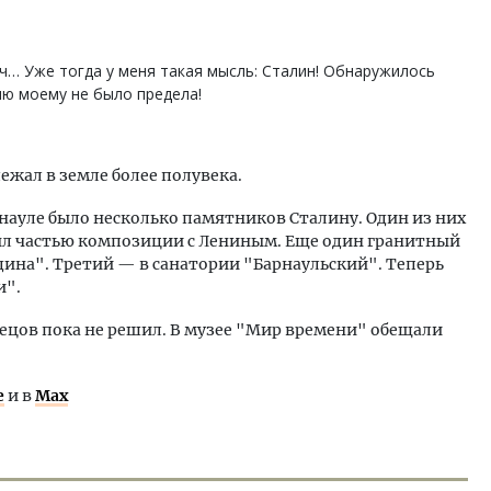
нч… Уже тогда у меня такая мысль: Сталин! Обнаружилось
ию моему не было предела!
ежал в земле более полувека.
науле было несколько памятников Сталину. Один из них
ыл частью композиции с Лениным. Еще один гранитный
дина". Третий — в санатории "Барнаульский". Теперь
и".
ецов пока не решил. В музее "Мир времени" обещали
е
и в
Max