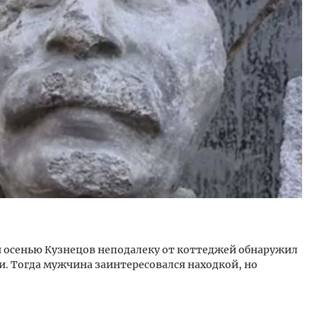
уровневые номера и вид на горы.
Смелость архитектурных 
м будет новый бутик-отель
Генеральный директор к
кур» в Белокурихе
ЗИАС — об эстетике горо
трендах в фасадах и разв
А И КВАРТИРЫ
СТРОИТЕЛЬСТВО
 осенью Кузнецов неподалеку от коттеджей обнаружил
ли. Тогда мужчина заинтересовался находкой, но