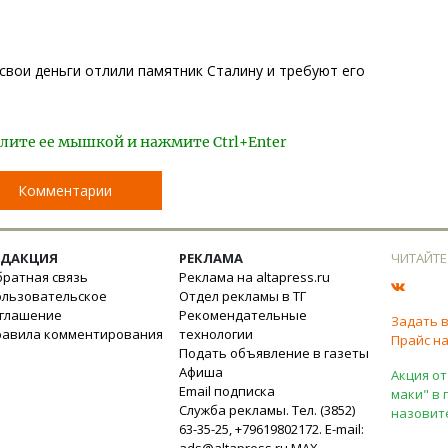
свои деньги отлили памятник Сталину и требуют его
лите ее мышкой и нажмите Ctrl+Enter
Комментарии
ЕДАКЦИЯ
РЕКЛАМА
ЧИТАЙТЕ
ратная связь
Реклама на altapress.ru
ользовательское
Отдел рекламы в ТГ
оглашение
Рекомендательные
Задать 
равила комментирования
технологии
Прайс на
Подать объявление в газеты
Афиша
Акция от
Email подписка
маки" в 
Служба рекламы. Тел. (3852)
назовит
63-35-25, +79619802172. E-mail:
ads@altapress.ru
MAX