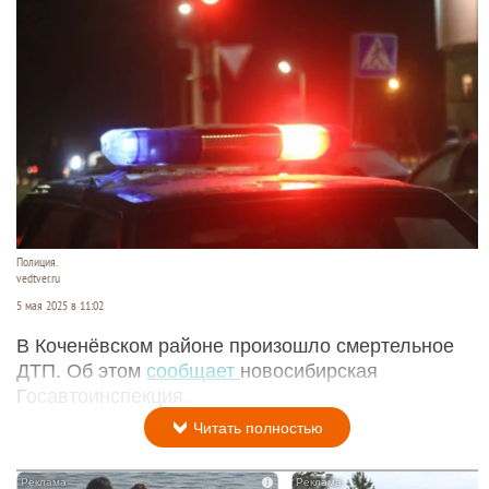
Полиция.
vedtver.ru
5 мая 2025 в 11:02
В Коченёвском районе произошло смертельное
ДТП. Об этом
сообщает
новосибирская
Госавтоинспекция.
Читать полностью
i