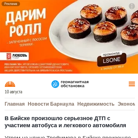
Реклама
To
F7
10 августа
Главная
Новости Барнаула
Недвижимость
Эконом
В Бийске произошло серьезное ДТП с
участием автобуса и легкового автомобиля
Утром на улице Трофимова в Бийске произошло