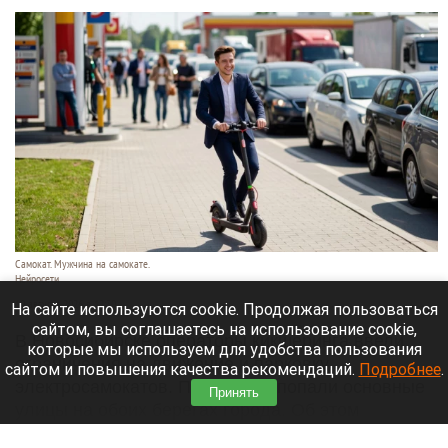
Самокат. Мужчина на самокате.
Нейросети
10 августа 2026 в 12:30
На сайте используются cookie. Продолжая пользоваться
сайтом, вы соглашаетесь на использование cookie,
В Новосибирске операторы кикшеринга ввели
которые мы используем для удобства пользования
ограничения на движение и парковку
сайтом и повышения качества рекомендаций.
Подробнее
.
электросамокатов. Под запрет попали основные
Принять
улицы на обоих берегах города. Об этом
сообщает «
КС
».