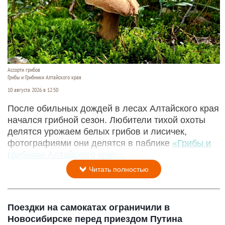
Ассорти грибов
Грибы и Грибники Алтайского края
10 августа 2026 в 12:50
После обильных дождей в лесах Алтайского края
начался грибной сезон. Любители тихой охоты
делятся урожаем белых грибов и лисичек,
фотографиями они делятся в паблике
«Грибы и
грибники Алтайского края».
Читать полностью
Поездки на самокатах ограничили в
Новосибирске перед приездом Путина