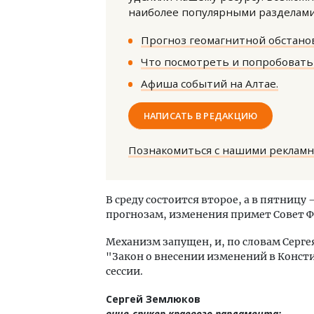
наиболее популярными разделами 
Прогноз геомагнитной обстанов
Что посмотреть и попробовать 
Афиша событий на Алтае.
НАПИСАТЬ В РЕДАКЦИЮ
Смелость архитектурных иде
Генеральный директор комп
ЗИАС — об эстетике городов
Познакомиться с нашими реклам
трендах в фасадах и развити
СТРОИТЕЛЬСТВО
В среду состоится второе, а в пятницу 
прогнозам, изменения примет Совет Ф
Механизм запущен, и, по словам Серге
"Закон о внесении изменений в Консти
сессии.
Сергей Землюков
вице-спикер краевого парламента: