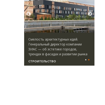
ть архитектурных идей.
Архитектурный код начинает
льный директор компании
земли. Мощение крупнофор
 об эстетике городов,
плитами становится новым
х в фасадах и развитии рынка
стандартом благоустройств
ТЕЛЬСТВО
СТРОИТЕЛЬСТВО