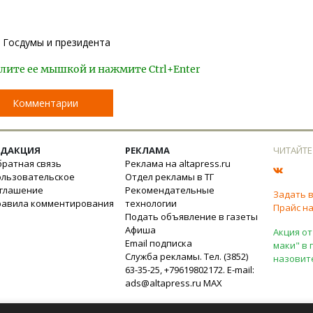
 Госдумы и президента
лите ее мышкой и нажмите Ctrl+Enter
Комментарии
ЕДАКЦИЯ
РЕКЛАМА
ЧИТАЙТЕ
ратная связь
Реклама на altapress.ru
ользовательское
Отдел рекламы в ТГ
оглашение
Рекомендательные
Задать 
равила комментирования
технологии
Прайс на
Подать объявление в газеты
Афиша
Акция от
Email подписка
маки" в 
Служба рекламы. Тел. (3852)
назовит
63-35-25, +79619802172. E-mail:
ads@altapress.ru
MAX