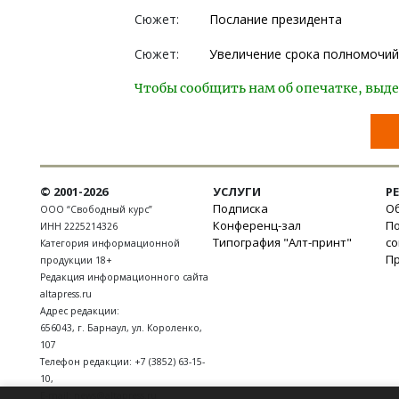
Сюжет:
Послание президента
Сюжет:
Увеличение срока полномочий
Чтобы сообщить нам об опечатке, выде
© 2001-2026
УСЛУГИ
Р
Подписка
Об
ООО “Свободный курс”
Конференц-зал
П
ИНН 2225214326
Типография "Алт-принт"
с
Категория информационной
П
продукции 18+
Редакция информационного сайта
altapress.ru
Адрес редакции:
656043
,
г. Барнаул
,
ул. Короленко,
107
Телефон редакции:
+7 (3852) 63-15-
10
,
E-mail:
news@altapress.ru