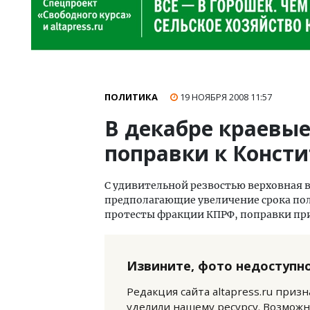
ПОЛИТИКА
19 НОЯБРЯ 2008
11:57
В декабре краевые
поправки к Конст
С удивительной резвостью верховная 
предполагающие увеличение срока по
протесты фракции КПРФ, поправки при
Извините, фото недоступно
Редакция сайта altapress.ru приз
уделили нашему ресурсу. Возможн