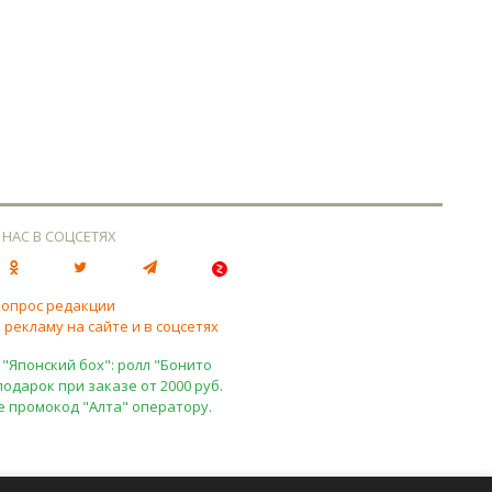
 НАС В СОЦСЕТЯХ
вопрос редакции
 рекламу на сайте и в соцсетях
 "Японский бох": ролл "Бонито
подарок при заказе от 2000 руб.
е промокод "Алта" оператору.