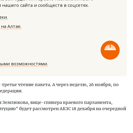
нашего сайта и сообществ в соцсетях.
ки.
на Алтае.
й.
Архитектурный код начинается с
Смелос
ании
земли. Мощение крупноформатными
Генера
,
плитами становится новым
ЗИАС —
ными возможностями.
и рынка
стандартом благоустройства
тренда
СТРОИТЕЛЬСТВО
СТРОИ
– третье чтение пакета. А через неделю, 26 ноября, по
едерации.
я Землюкова, вице-спикера краевого парламента,
туцию" будет рассмотрен АКЗС 18 декабря на очередной