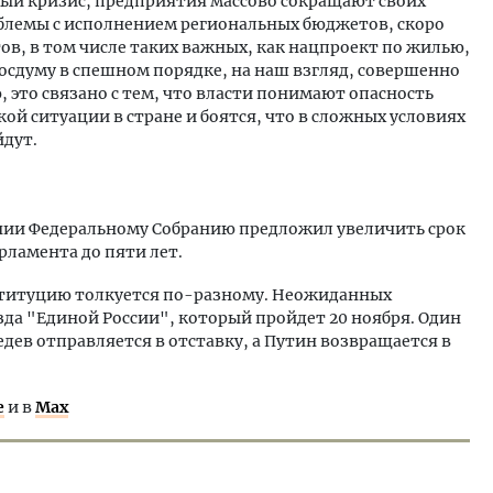
вый кризис, предприятия массово сокращают своих
блемы с исполнением региональных бюджетов, скоро
в, в том числе таких важных, как нацпроект по жилью,
 Госдуму в спешном порядке, на наш взгляд, совершенно
 это связано с тем, что власти понимают опасность
й ситуации в стране и боятся, что в сложных условиях
йдут.
нии Федеральному Собранию предложил увеличить срок
рламента до пяти лет.
ституцию толкуется по-разному. Неожиданных
да "Единой России", который пройдет 20 ноября. Один
дев отправляется в отставку, а Путин возвращается в
е
и в
Max