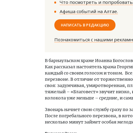
Что посмотреть и попробовать 
Афиша событий на Алтае.
НАПИСАТЬ В РЕДАКЦИЮ
Познакомиться с нашими реклам
Смел
Ген
В барнаульском храме Иоанна Богослов
ЗИАС
Как рассказал настоятель храма Георги
трен
каждый со своим голосом и тоном. Все
СТР
перезвоне. В отличие от торжественно
своя: задумчивая, умиротворенная, пл
тяжелый – «Благовест» звучит низко, 
колокола уже меньше – средние, и сам
Звонарь начнет свою службу сразу по за
После погребального перезвона, в кот
несколько минут займет особая мелод