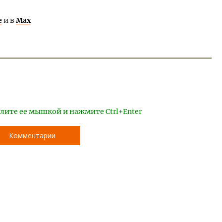
е
и в
Max
лите ее мышкой и нажмите Ctrl+Enter
Комментарии