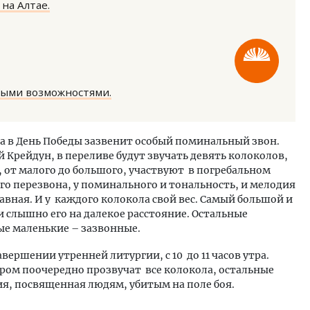
на Алтае.
ными возможностями.
ость архитектурных идей.
Ищем новые берега. Ген
еральный директор компании
«Жилищной инициативы»
а в День Победы зазвенит особый поминальный звон.
 — об эстетике городов,
Гатилов — о том, как де
й Крейдун, в переливе будут звучать девять колоколов,
дах в фасадах и развитии рынка
оставаться на плаву, ког
, от малого до большого, участвуют в погребальном
штормит
ОИТЕЛЬСТВО
го перезвона, у поминального и тональность, и мелодия
СТРОИТЕЛЬСТВО
авная. И у каждого колокола свой вес. Самый большой и
и слышно его на далекое расстояние. Остальные
ые маленькие – зазвонные.
вершении утренней литургии, c 10 до 11 часов утра.
ором поочередно прозвучат все колокола, остальные
ия, посвященная людям, убитым на поле боя.