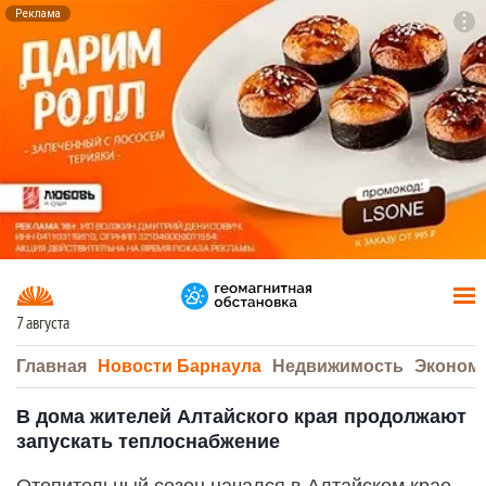
Реклама
To
F7
7 августа
Главная
Новости Барнаула
Недвижимость
Эконом
В дома жителей Алтайского края продолжают
запускать теплоснабжение
Отопительный сезон начался в Алтайском крае