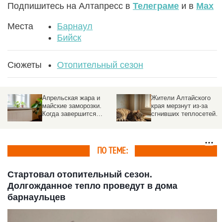
Подпишитесь на Алтапресс в
Телеграме
и в
Max
Места
Барнаул
Бийск
Сюжеты
Отопительный сезон
Апрельская жара и
Жители Алтайского
майские заморозки.
края мерзнут из-за
Когда завершится
сгнивших теплосетей
отопительный сезон в
во время 40-градусных
Барнауле
морозов
ПО ТЕМЕ:
Стартовал отопительный сезон.
Долгожданное тепло проведут в дома
барнаульцев