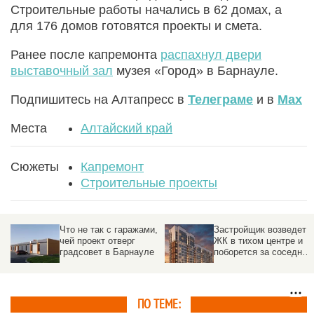
Строительные работы начались в 62 домах, а
для 176 домов готовятся проекты и смета.
Ранее после капремонта
распахнул двери
выставочный зал
музея «Город» в Барнауле.
Подпишитесь на Алтапресс в
Телеграме
и в
Max
Места
Алтайский край
Сюжеты
Капремонт
Строительные проекты
,
Застройщик возведет
Новый
ЖК в тихом центре и
маслоэкстракционный
поборется за соседний
цех построит
дом по «адекватной»
«Сибирская семечка» в
цене в Барнауле
Барнауле
ПО ТЕМЕ: