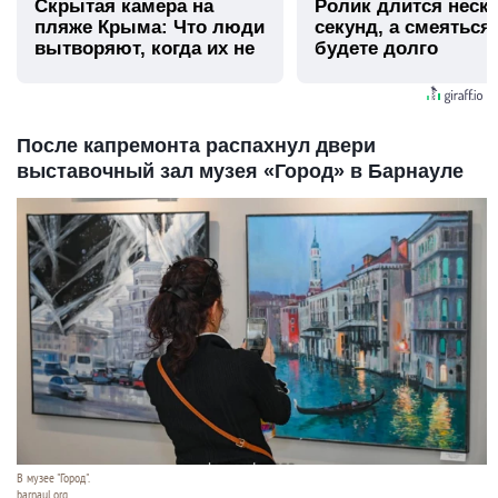
Скрытая камера на
Ролик длится неск
пляже Крыма: Что люди
секунд, а смеяться
вытворяют, когда их не
будете долго
видят...
После капремонта распахнул двери
выставочный зал музея «Город» в Барнауле
В музее "Город".
barnaul.org