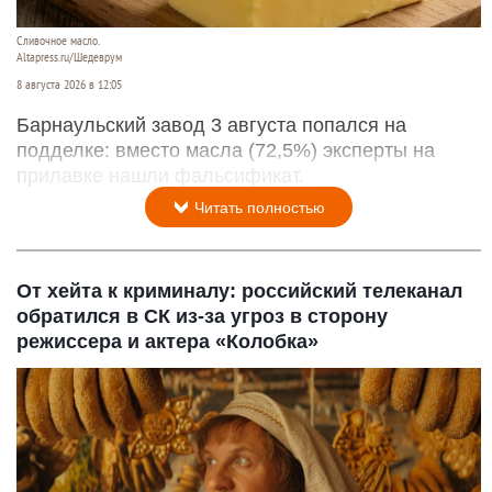
Сливочное масло.
Altapress.ru/Шедеврум
8 августа 2026 в 12:05
Барнаульский завод 3 августа попался на
подделке: вместо масла (72,5%) эксперты на
прилавке нашли фальсификат.
Читать полностью
От хейта к криминалу: российский телеканал
обратился в СК из-за угроз в сторону
режиссера и актера «Колобка»