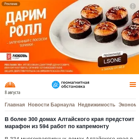
Реклама
To
F7
8 августа
Главная
Новости Барнаула
Недвижимость
Эконом
В более 300 домах Алтайского края предстоит
марафон из 594 работ по капремонту
В 334 многоквартирных домах Алтайского края в