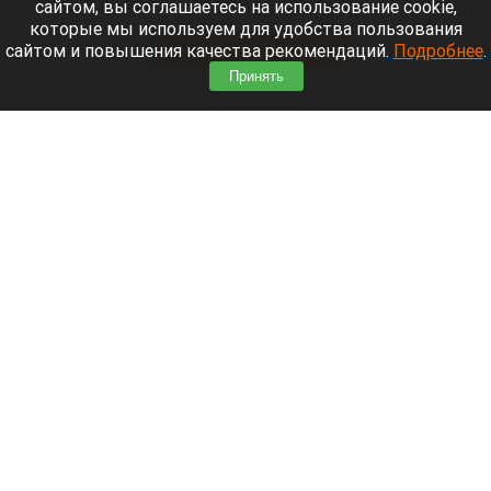
сайтом, вы соглашаетесь на использование cookie,
специальной военной операции на Украине.
которые мы используем для удобства пользования
сайтом и повышения качества рекомендаций.
Подробнее
.
Читать полностью
Принять
После десятилетий жизни на Алтае семью
известного «Веселого молочника» Уолкера
могут депортировать
На ферме Джастаса Уолкера в Солонешенском районе.