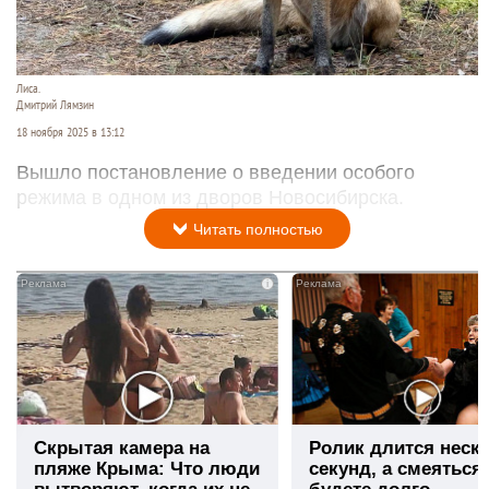
Лиса.
Дмитрий Лямзин
18 ноября 2025 в 13:12
Вышло постановление о введении особого
режима в одном из дворов Новосибирска.
Читать полностью
i
Скрытая камера на
Ролик длится неск
пляже Крыма: Что люди
секунд, а смеяться