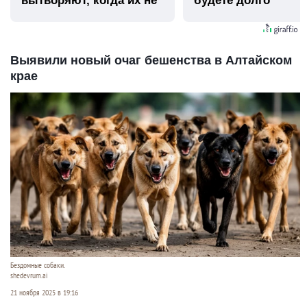
вытворяют, когда их не
будете долго
видят...
Выявили новый очаг бешенства в Алтайском
крае
Бездомные собаки.
shedevrum.ai
21 ноября 2025 в 19:16