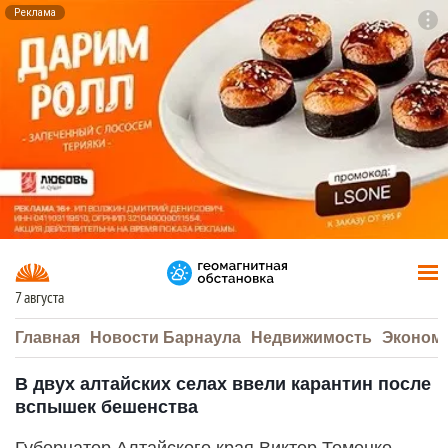
Реклама
To
F7
7 августа
Главная
Новости Барнаула
Недвижимость
Эконом
В двух алтайских селах ввели карантин после
вспышек бешенства
Губернатор Алтайского края Виктор Томенко