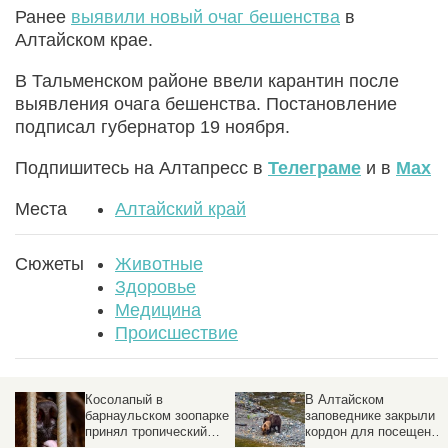
Ранее
выявили новый очаг бешенства
в
Алтайском крае.
В Тальменском районе ввели карантин после
выявления очага бешенства. Постановление
подписал губернатор 19 ноября.
Подпишитесь на Алтапресс в
Телеграме
и в
Max
Места
Алтайский край
Сюжеты
Животные
Здоровье
Медицина
Происшествие
Косолапый в
В Алтайском
барнаульском зоопарке
заповеднике закрыли
принял тропический
кордон для посещений
душ. Видео
Причина