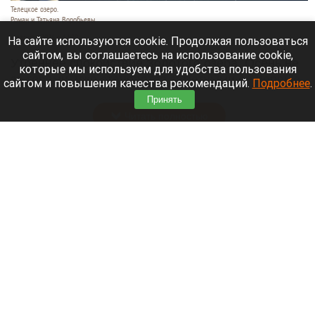
Телецкое озеро.
Роман и Татьяна Воробьевы
6 августа 2026 в 14:20
На сайте используются cookie. Продолжая пользоваться
сайтом, вы соглашаетесь на использование cookie,
Утреннее спокойствие Золотого озера. Осень не
которые мы используем для удобства пользования
за горами, уже становятся заметными ее первые
сайтом и повышения качества рекомендаций.
Подробнее
.
штрихи.
Принять
Читать полностью
В Барнаул пригнали первые восемь
автобусов, которые вмещают больше сотни
человек