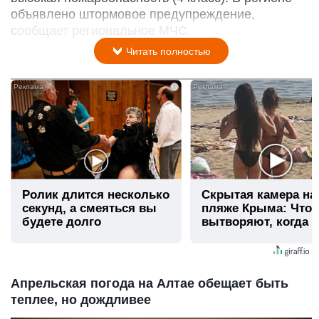
объявлено штормовое предупреждение,
сообщает региональное МЧС.
Читать полностью
i
Ролик длится несколько
Скрытая камера на
секунд, а смеяться вы
пляже Крыма: Что
будете долго
вытворяют, когда и
видят...
Апрельская погода на Алтае обещает быть
теплее, но дождливее