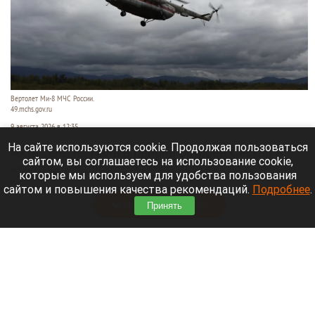
Вертолет Ми-8 МЧС России.
49.mchs.gov.ru
9 августа 2026 в 12:35
На сайте используются cookie. Продолжая пользоваться
Яхта села на мель в районе острова Сескар в
сайтом, вы соглашаетесь на использование cookie,
акватории Финского залива, пишет
которые мы используем для удобства пользования
«Коммерсантъ»
.
сайтом и повышения качества рекомендаций.
Подробнее
.
Читать полностью
Принять
Белые грибы, читальный зал и «нелепые
пушистики». 10 хороших новостей августа на
Алтае