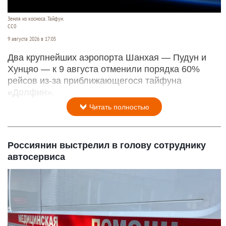
Земля из космоса. Тайфун.
СС0
9 августа 2026 в 17:05
Два крупнейших аэропорта Шанхая — Пудун и
Хунцяо — к 9 августа отменили порядка 60%
рейсов из-за приближающегося тайфуна
«Долфин».
Читать полностью
Россиянин выстрелил в голову сотруднику
автосервиса