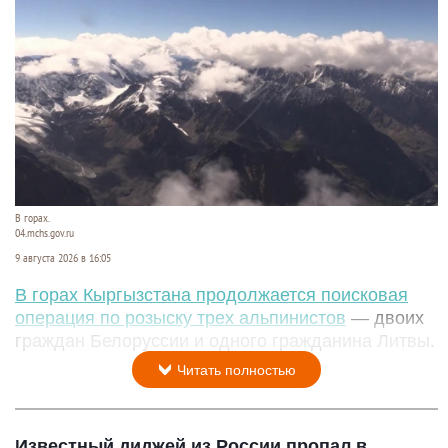
В горах.
04.mchs.gov.ru
9 августа 2026 в 16:05
В горах Кыргызстана продолжается поисковая
операция по розыску трех альпинистов
— двоих
граждан Белоруссии и одного гражданина Литвы.
Читать полностью
Известный диджей из России пропал в