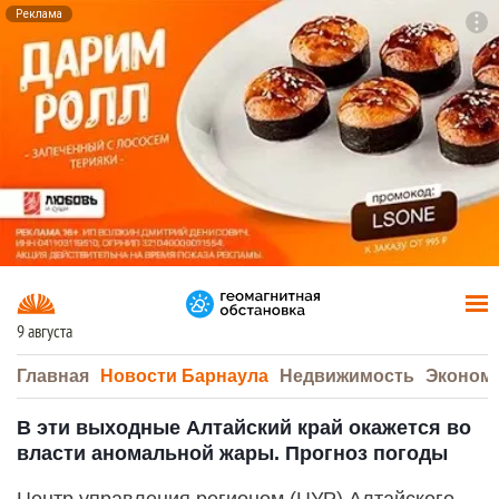
Реклама
To
F7
9 августа
Главная
Новости Барнаула
Недвижимость
Эконом
В эти выходные Алтайский край окажется во
власти аномальной жары. Прогноз погоды
Центр управления регионом (ЦУР) Алтайского