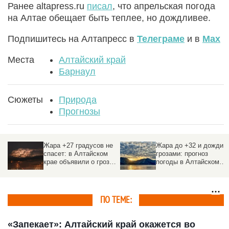
Ранее altapress.ru
писал
, что апрельская погода
на Алтае обещает быть теплее, но дождливее.
Подпишитесь на Алтапресс в
Телеграме
и в
Max
Места
Алтайский край
Барнаул
Сюжеты
Природа
Прогнозы
е
Жара до +32 и дожди с
Дожди и грозы не
грозами: прогноз
отступают: прогноз
ах
погоды в Алтайском
погоды на 27 июля
крае на неделю с 27
июля
ПО ТЕМЕ:
«Запекает»: Алтайский край окажется во