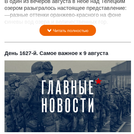
В один из вечеров августа в небе над Телецким
озером разыгралось настоящее представление:
—разные оттенки оранжево-красного на фоне
синевы вод озера и величественных гор.
Читать полностью
День 1627-й. Самое важное к 9 августа