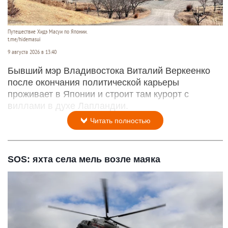
Путешествие Хидэ Масуи по Японии.
t.me/hidemasui
9 августа 2026 в 13:40
Бывший мэр Владивостока Виталий Веркеенко
после окончания политической карьеры
проживает в Японии и строит там курорт с
виллами в духе Лапландии.
Читать полностью
SOS: яхта села мель возле маяка