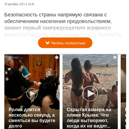
20 декабря 2021 в 16:36
Безопасность страны напрямую связана с
обеспечением населения продовольствием,
заявил первый зампредседателя аграрного
комитета Госдумы Олег Нилов,
пишет
Газета.Ru.
Читать полностью
i
i
Ролик длится
Скрытая камера на
Р
несколько секунд, а
пляже Крыма: Что
с
смеяться вы будете
люди вытворяют,
б
долго
когда их не видят...
у