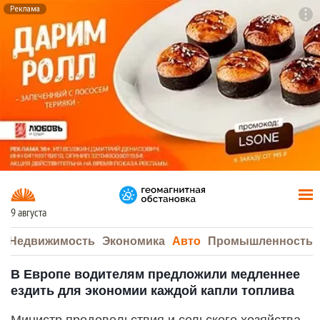
Реклама
To
F7
9 августа
а
Недвижимость
Экономика
Авто
Промышленность
В Европе водителям предложили медленнее
ездить для экономии каждой капли топлива
Министр продовольствия и сельского хозяйства