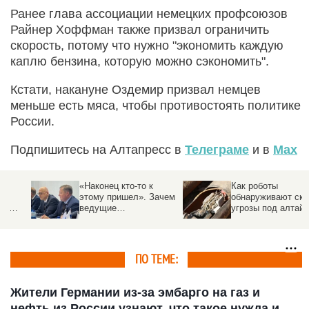
Ранее глава ассоциации немецких профсоюзов
Райнер Хоффман также призвал ограничить
скорость, потому что нужно "экономить каждую
каплю бензина, которую можно сэкономить".
Кстати, накануне Оздемир призвал немцев
меньше есть мяса, чтобы противостоять политике
России.
Подпишитесь на Алтапресс в
Телеграме
и в
Max
«Наконец кто-то к
Как роботы
этому пришел». Зачем
обнаруживают скрытые
ведущие
угрозы под алтайской
промышленники и
землей, рассказали в
энергетики трех стран
СГК
съехались на Алтай
ПО ТЕМЕ:
Жители Германии из-за эмбарго на газ и
нефть из России узнают, что такое нужда и