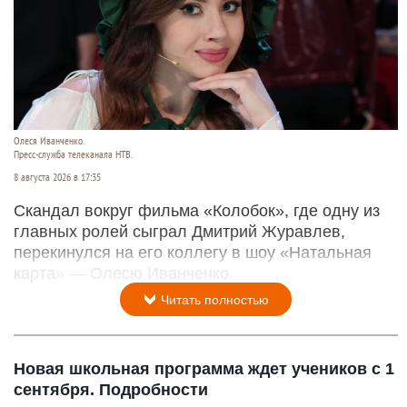
Олеся Иванченко.
Пресс-служба телеканала НТВ.
8 августа 2026 в 17:35
Скандал вокруг фильма «Колобок», где одну из
главных ролей сыграл Дмитрий Журавлев,
перекинулся на его коллегу в шоу «Натальная
карта» — Олесю Иванченко.
Читать полностью
Новая школьная программа ждет учеников с 1
сентября. Подробности