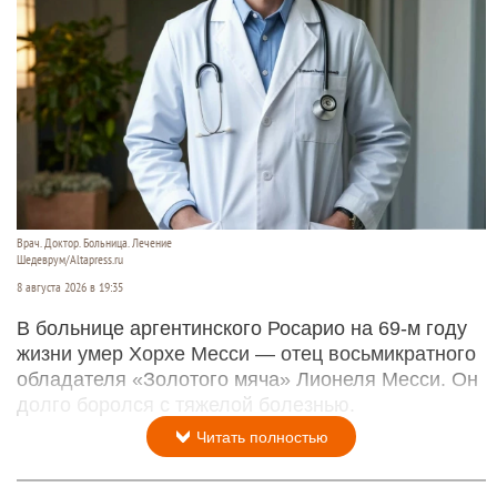
Врач. Доктор. Больница. Лечение
Шедеврум/Altapress.ru
8 августа 2026 в 19:35
В больнице аргентинского Росарио на 69-м году
жизни умер Хорхе Месси — отец восьмикратного
обладателя «Золотого мяча» Лионеля Месси. Он
долго боролся с тяжелой болезнью.
Читать полностью