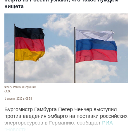
нищета
Флаги России и Германии.
CCO.
1 апреля 2022 в 08:38
Бургомистр Гамбурга Петер Ченчер выступил
против введения эмбарго на поставки российских
энергоресурсов в Германию, сообщает
РИА
"Новости"
.