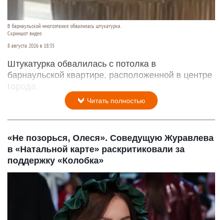
В барнаульской многоэтажке обвалилась штукатурка.
Скриншот видео
8 августа 2026 в 18:35
Штукатурка обвалилась с потолка в
барнаульской квартире, расположенной в центре
города.
Читать полностью
«Не позорься, Олеся». Соведущую Журавлева
в «Натальной карте» раскритиковали за
поддержку «Колобка»