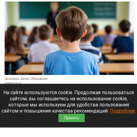
Школьники. Школа. Образование.
shedevrum.ai
8 августа 2026 в 17:05
На сайте используются cookie. Продолжая пользоваться
сайтом, вы соглашаетесь на использование cookie,
С 1 сентября российские школьники начнут
которые мы используем для удобства пользования
заниматься по обновленной программе. Как
сайтом и повышения качества рекомендаций.
Подробнее
.
рассказал глава Минпросвещения Сергей
Принять
Кравцов, смысл всех нововведений — сделать
образовательное пространство страны по-