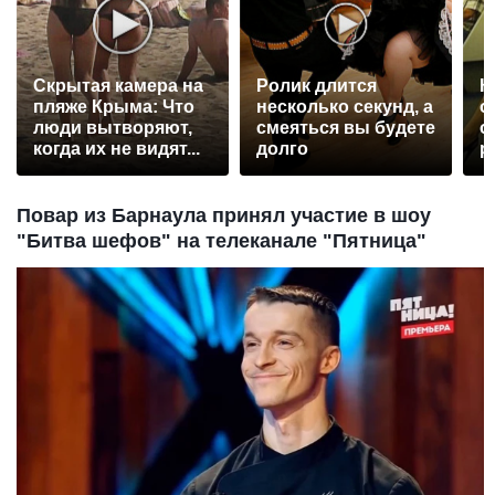
Скрытая камера на
Ролик длится
К
пляже Крыма: Что
несколько секунд, а
о
люди вытворяют,
смеяться вы будете
о
когда их не видят...
долго
р
Повар из Барнаула принял участие в шоу
"Битва шефов" на телеканале "Пятница"