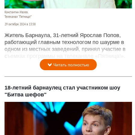
Константин Ивлев.
Телеканал "Пятница!"
29 октября 2024 в 13:58
Житель Барнаула, 31-летний Ярослав Попов,
работающий главным технологом по шаурме в
одном из местных заведений, принял участие в
съемках программы на телеканале «Пятница!».
Читать полностью
18-летний барнаулец стал участником шоу
"Битва шефов"