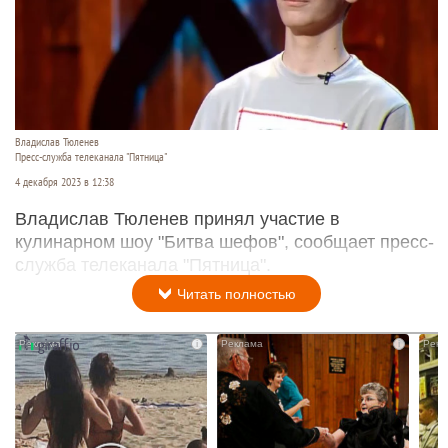
Владислав Тюленев
Пресс-служба телеканала "Пятница"
4 декабря 2023 в 12:38
Владислав Тюленев принял участие в
кулинарном шоу "Битва шефов", сообщает пресс-
служба телеканала "Пятница".
Читать полностью
i
i