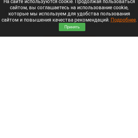
На сайте используются cookie. Продолжая пользоваться
сайтом, вы соглашаетесь на использование cookie,
В Первомайском районе мужчина систематически
которые мы используем для удобства пользования
избивал пятерых детей своей сожительницы — от
сайтом и повышения качества рекомендаций.
Подробнее
.
3 до 10 лет. Он использовал черенок от лопаты,
Принять
шланг и тесак.
Читать полностью
Власти Барнаула заявили о стабилизации
ситуации с топливом