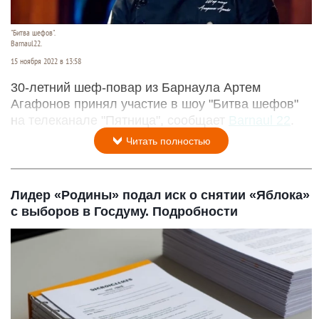
"Битва шефов".
Barnaul22.
15 ноября 2022 в 13:58
30-летний шеф-повар из Барнаула Артем
Агафонов принял участие в шоу "Битва шефов"
на телеканале "Пятница", сообщает
Barnaul 22
.
Читать полностью
Лидер «Родины» подал иск о снятии «Яблока»
с выборов в Госдуму. Подробности