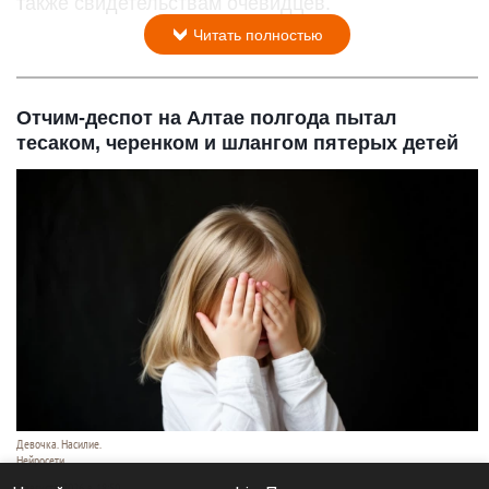
также свидетельствам очевидцев.
Читать полностью
Отчим-деспот на Алтае полгода пытал
тесаком, черенком и шлангом пятерых детей
Девочка. Насилие.
Нейросети
7 августа 2026 в 18:50