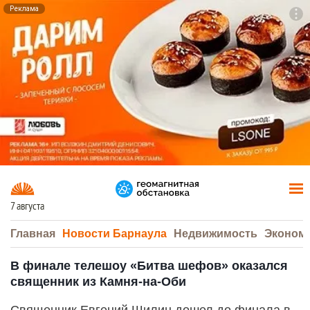
Реклама
To
F7
7 августа
Главная
Новости Барнаула
Недвижимость
Эконом
В финале телешоу «Битва шефов» оказался
священник из Камня-на-Оби
Священник Евгений Шилин дошел до финала в