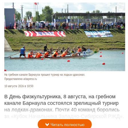
На гребном канале Барнаула прошел турнир на лодках-драконах.
Предоставлено altapress.ru
10 августа 2026 в 10:50
В День физкультурника, 8 августа, на гребном
канале Барнаула состоялся зрелищный турнир
на лодках-драконах. Почти 40 команд боролись
за «Кубок Начальника Западно-Сибирской РЖД».
Читать полностью