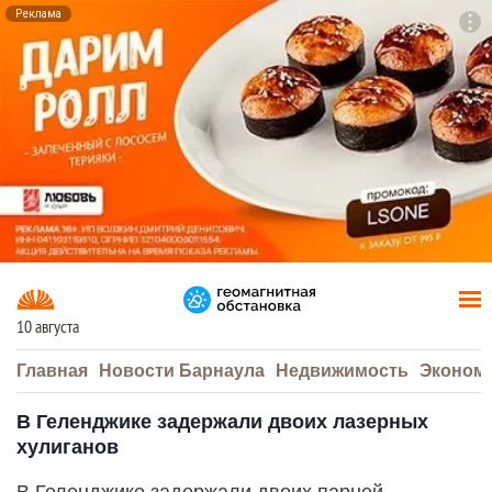
Реклама
To
F7
10 августа
Главная
Новости Барнаула
Недвижимость
Эконом
В Геленджике задержали двоих лазерных
хулиганов
В Геленджике задержали двоих парней,