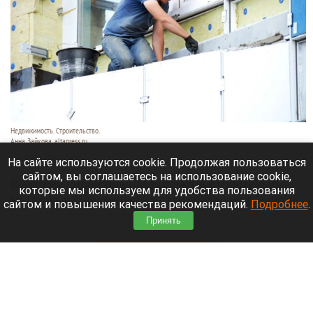
Недвижимость. Строительство.
Анна Зайкова, altapress.ru
10 августа 2026 в 10:10
На сайте используются cookie. Продолжая пользоваться
сайтом, вы соглашаетесь на использование cookie,
В России снова начали дорожать строительные
которые мы используем для удобства пользования
материалы, несмотря на стабилизацию в начале
сайтом и повышения качества рекомендаций.
Подробнее
.
года. Особенно выросли цены на арматуру и
Принять
битум,
сообщает
ТАСС.
Читать полностью
Теплые и сухие дни придут в Барнаул на