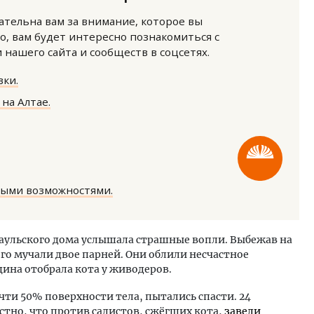
нательна вам за внимание, которое вы
о, вам будет интересно познакомиться с
нашего сайта и сообществ в соцсетях.
ки.
на Алтае.
тектурный код начинается с
Двухуровневые номера и в
ли. Мощение крупноформатными
Каким будет новый апарт
тами становится новым
«Белкур» в Белокурихе
ндартом благоустройства
ОИТЕЛЬСТВО
ДОМА И КВАРТИРЫ
ными возможностями.
аульского дома услышала страшные вопли. Выбежав на
ого мучали двое парней. Они облили несчастное
на отобрала кота у живодеров.
чти 50% поверхности тела, пытались спасти. 24
вестно, что против садистов, сжёгших кота,
завели