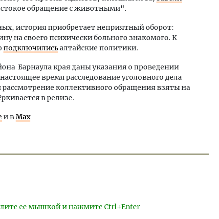
Жестокое обращение с животными".
ых, история приобретает неприятный оборот:
у на своего психически больного знакомого. К
ю
подключились
алтайские политики.
она Барнаула края даны указания о проведении
 настоящее время расследование уголовного дела
 и рассмотрение коллективного обращения взяты на
ркивается в релизе.
е
и в
Max
лите ее мышкой и нажмите Ctrl+Enter