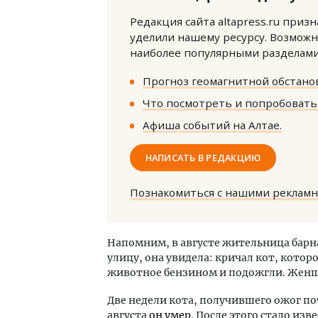
Редакция сайта altapress.ru приз
уделили нашему ресурсу. Возможн
наиболее популярными разделами 
Прогноз геомагнитной обстанов
Что посмотреть и попробовать 
Архи
Афиша событий на Алтае.
зем
пли
НАПИСАТЬ В РЕДАКЦИЮ
ста
СТР
Познакомиться с нашими реклам
Напомним, в августе жительница барн
улицу, она увидела: кричал кот, котор
животное бензином и подожгли. Женщи
Две недели кота, получившего ожог по
августа
он умер
. После этого стало из