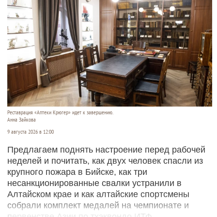
Реставрация «Аптеки Крюгер» идет к завершению.
Анна Зайкова
9 августа 2026 в 12:00
Предлагаем поднять настроение перед рабочей
неделей и почитать, как двух человек спасли из
крупного пожара в Бийске, как три
несанкционированные свалки устранили в
Алтайском крае и как алтайские спортсмены
собрали комплект медалей на чемпионате и
первенстве Азии по тхэквондо ИТФ.