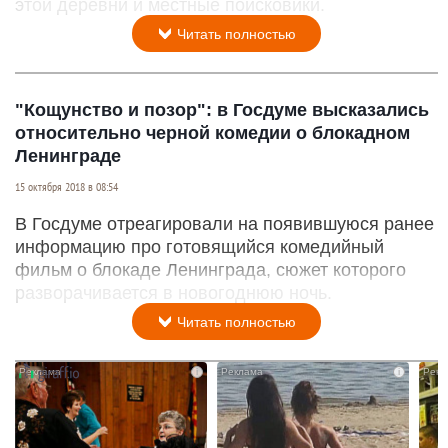
этой деревни и местные поисковики.
Читать полностью
"Кощунство и позор": в Госдуме высказались
относительно черной комедии о блокадном
Ленинграде
15 октября 2018 в 08:54
В Госдуме отреагировали на появившуюся ранее
информацию про готовящийся комедийный
фильм о блокаде Ленинграда, сюжет которого
разворачивается в новогоднюю ночь.
Читать полностью
i
i