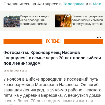
Подпишитесь на Алтапресс в
Телеграме
и в
Max
Разразился скандал
Скончался двукратный
из-за проведения
олимпийский чемпион
фестиваля памяти
по фигурному катанию
Михаила Евдокимова
«Земляки»
ПО ТЕМЕ:
Фотофакты. Красноармеец Насонов
"вернулся" к семье через 70 лет после гибели
под Ленинградом
13 ноября 2014 в 12:12
7 ноября в Бийске проводили в последний путь
красноармейца Митрофана Насонова. Он погиб,
защищая Ленинград, в 1943-м в районе Невского
пятачка у деревни Березовка. А вернуться домой
спустя более 70 лет солдату помогли жители