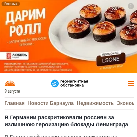
Реклама
To
F7
9 августа
Главная
Новости Барнаула
Недвижимость
Эконом
В Германии раскритиковали россиян за
излишнюю героизацию блокады Ленинграда
В Германской прессе осудили торжества по