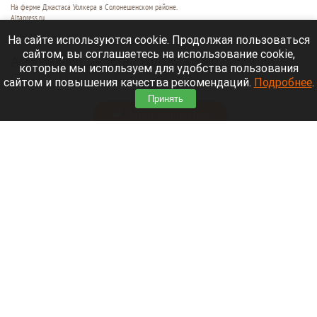
На ферме Джастаса Уолкера в Солонешенском районе.
Altapress.ru
9 августа 2026 в 10:35
На сайте используются cookie. Продолжая пользоваться
сайтом, вы соглашаетесь на использование cookie,
Американец Джастас Уолкер купил билет до
которые мы используем для удобства пользования
Стамбула на случай, если придется уехать из
сайтом и повышения качества рекомендаций.
Подробнее
.
России.
Принять
Читать полностью
В Сибири идут поиски семьи, пропавшей во
время сплава