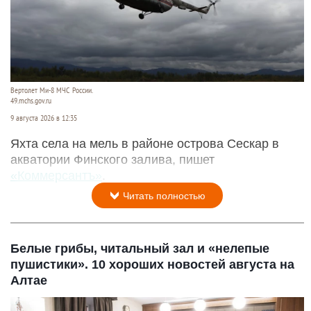
Вертолет Ми-8 МЧС России.
49.mchs.gov.ru
9 августа 2026 в 12:35
Яхта села на мель в районе острова Сескар в
акватории Финского залива, пишет
«Коммерсантъ»
.
Читать полностью
Белые грибы, читальный зал и «нелепые
пушистики». 10 хороших новостей августа на
Алтае