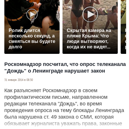
Ролик длится
Скрытая камера на
К
несколько секунд, а
пляже Крыма: Что
о
смеяться вы будете
люди вытворяют,
о
долго
когда их не видят...
р
Роскомнадзор посчитал, что опрос телеканала
"Дождь" о Ленинграде нарушает закон
31 января 2014 в 08:30
Как разъясняет Роскомнадзор в своем
профилактическом письме, направленном
редакции телеканала "Дождь", во время
проведения опроса на тему блокады Ленинграда
была нарушена ст. 49 закона о СМИ, которая
обязывает журналиста уважать права, законные