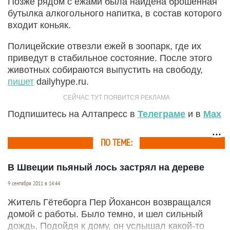
Позже рядом с ежами была найдена брошенная
бутылка алкогольного напитка, в состав которого
входит коньяк.
Полицейские отвезли ежей в зоопарк, где их
приведут в стабильное состояние. После этого
животных собираются выпустить на свободу,
пишет
dailyhype.ru.
Подпишитесь на Алтапресс в
Телеграме
и в
Max
ПО ТЕМЕ:
В Швеции пьяный лось застрял на дереве
9 сентября 2011 в 14:44
Житель Гётеборга Пер Йохансон возвращался
домой с работы. Было темно, и шел сильный
дождь. Подойдя к дому, он услышал какой-то