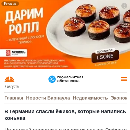
Реклама
To
F7
7 августа
Главная
Новости Барнаула
Недвижимость
Эконом
В Германии спасли ёжиков, которые напились
коньяка
На детской площадке в одном из парков Эрфурта