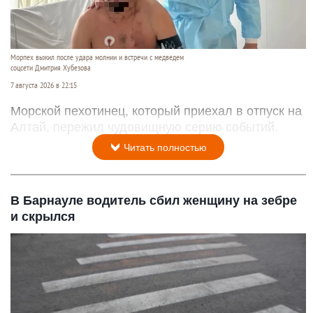
Морпех выжил после удара молнии и встречи с медведем
соцсети Дмитрия Хубезова
7 августа 2026 в 22:15
Морской пехотинец, который приехал в отпуск на
Алтай, пережил чудовищную серию событий.
Читать полностью
В Барнауле водитель сбил женщину на зебре
и скрылся