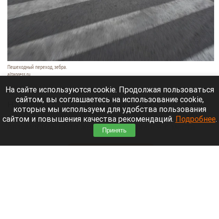
Пешеходный переход, зебра.
altapress.ru
7 августа 2026 в 21:55
На сайте используются cookie. Продолжая пользоваться
сайтом, вы соглашаетесь на использование cookie,
На пешеходном переходе от остановки
которые мы используем для удобства пользования
«Волгоградская» в сторону «Чижика» 7 августа
сайтом и повышения качества рекомендаций.
Подробнее
.
автомобиль сбил женщину и скрылся с места
Принять
происшествия.
Читать полностью
В Горный Алтай впервые приехала звезда
«Ворониных» Екатерина Волкова