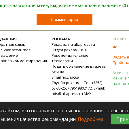
щить нам об опечатке, выделите ее мышкой и нажмите Ctr
Комментарии
ЕДАКЦИЯ
РЕКЛАМА
ЧИТАЙТЕ
ратная связь
Реклама на altapress.ru
ользовательское
Отдел рекламы в ТГ
оглашение
Рекомендательные
Задать 
равила комментирования
технологии
Прайс на
Подать объявление в газеты
Афиша
Акция от
Email подписка
маки" в 
Служба рекламы. Тел. (3852)
назовит
63-35-25, +79619802172. E-mail:
ads@altapress.ru
MAX
я сайтом, вы соглашаетесь на использование cookie, к
вышения качества рекомендаций.
Подробнее
.
Прин