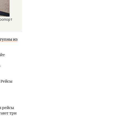
эропорт
тупны из
айт
з
 Рейсы
я рейсы
тают три