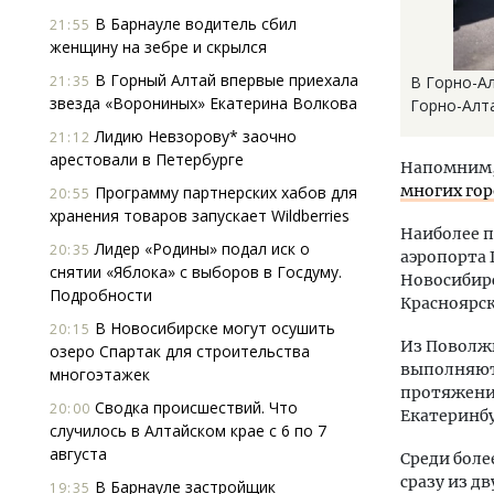
В Барнауле водитель сбил
21:55
женщину на зебре и скрылся
В Горный Алтай впервые приехала
21:35
В Горно-Ал
звезда «Ворониных» Екатерина Волкова
Горно-Алт
Лидию Невзорову* заочно
21:12
арестовали в Петербурге
Напомним, 
многих гор
Программу партнерских хабов для
20:55
хранения товаров запускает Wildberries
Наиболее п
Лидер «Родины» подал иск о
20:35
аэропорта 
снятии «Яблока» с выборов в Госдуму.
Новосибирс
Подробности
Красноярск
В Новосибирске могут осушить
20:15
Из Поволжь
озеро Спартак для строительства
выполняютс
многоэтажек
протяжении
Сводка происшествий. Что
20:00
Екатеринбу
случилось в Алтайском крае с 6 по 7
августа
Среди бол
сразу из д
В Барнауле застройщик
19:35