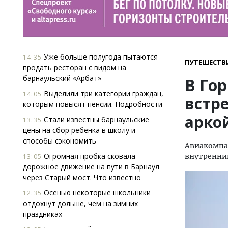
Уже больше полугода пытаются
14:35
ПУТЕШЕСТВ
продать ресторан с видом на
барнаульский «Арбат»
В Го
Выделили три категории граждан,
14:05
встр
которым повысят пенсии. Подробности
арко
Стали известны барнаульские
13:35
цены на сбор ребенка в школу и
способы сэкономить
Авиакомпа
Огромная пробка сковала
внутренни
13:05
дорожное движение на пути в Барнаул
через Старый мост. Что известно
Осенью некоторые школьники
12:35
отдохнут дольше, чем на зимних
праздниках