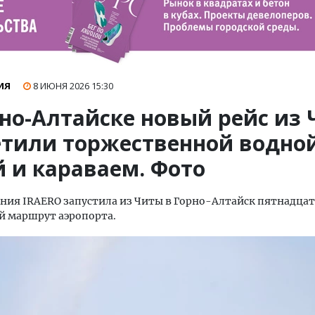
ИЯ
8 ИЮНЯ 2026
15:30
рно-Алтайске новый рейс из
етили торжественной водно
й и караваем. Фото
ния IRAERO запустила из Читы в Горно-Алтайск пятнадца
й маршрут аэропорта.