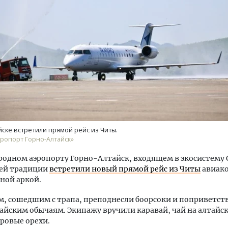
м новые берега. Гендиректор
Смелость архитектурных 
лищной инициативы» Юрий
Генеральный директор к
лов — о том, как девелоперу
ЗИАС — об эстетике горо
ваться на плаву, когда рынок
трендах в фасадах и разв
рмит
йске встретили прямой рейс из Читы.
СТРОИТЕЛЬСТВО
эропорт Горно-Алтайск»
ОИТЕЛЬСТВО
одном аэропорту Горно-Алтайск, входящем в экосистему С
ей традиции
встретили новый прямой рейс из Читы
авиак
ной аркой.
, сошедшим с трапа, преподнесли боорсоки и поприветст
айским обычаям. Экипажу вручили каравай, чай на алтайск
дровые орехи.