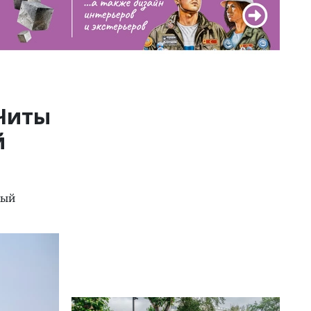
 Читы
й
тый