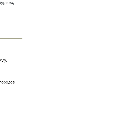
бургом,
еду,
 городов