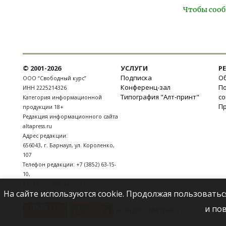
Чтобы сооб
© 2001-2026
УСЛУГИ
Р
Подписка
Об
ООО “Свободный курс”
Конференц-зал
П
ИНН 2225214326
Типография "Алт-принт"
с
Категория информационной
П
продукции 18+
Редакция информационного сайта
altapress.ru
Адрес редакции:
656043
,
г. Барнаул
,
ул. Короленко,
107
Телефон редакции:
+7 (3852) 63-15-
10
,
E-mail:
news@altapress.ru
На сайте используются cookie. Продолжая пользоватьс
и по