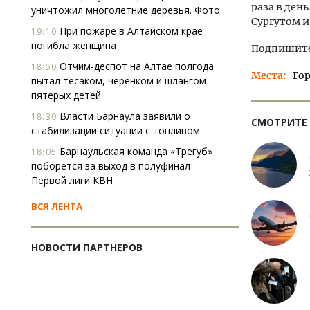
раза в ден
уничтожил многолетние деревья. Фото
Сургутом и
При пожаре в Алтайском крае
19:10
погибла женщина
Подпишитес
Отчим-деспот на Алтае полгода
18:50
Места
Го
пытал тесаком, черенком и шлангом
пятерых детей
Власти Барнаула заявили о
18:30
СМОТРИТЕ
стабилизации ситуации с топливом
Барнаульская команда «Трегуб»
18:05
поборется за выход в полуфинал
Первой лиги КВН
ВСЯ ЛЕНТА
НОВОСТИ ПАРТНЕРОВ