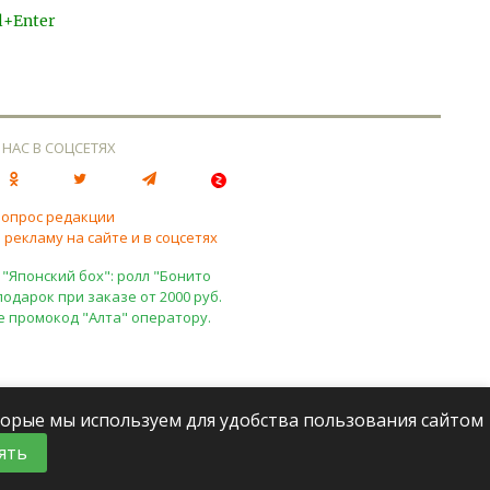
l+Enter
 НАС В СОЦСЕТЯХ
вопрос редакции
 рекламу на сайте и в соцсетях
 "Японский бох": ролл "Бонито
подарок при заказе от 2000 руб.
е промокод "Алта" оператору.
оторые мы используем для удобства пользования сайтом
ять