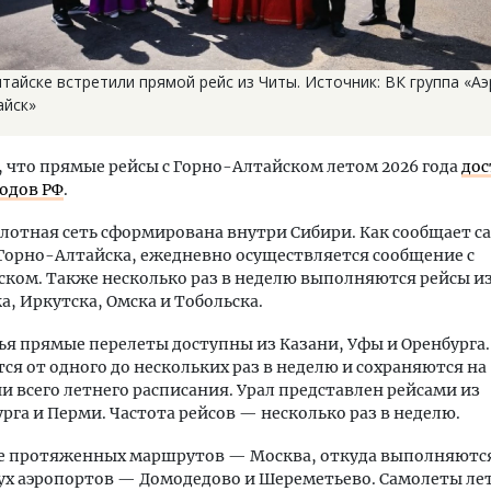
тайске встретили прямой рейс из Читы. Источник: ВК группа «А
айск»
что прямые рейсы с Горно-Алтайском летом 2026 года
дос
одов РФ
.
лотная сеть сформирована внутри Сибири. Как сообщает с
Горно-Алтайска, ежедневно осуществляется сообщение с
ком. Также несколько раз в неделю выполняются рейсы и
а, Иркутска, Омска и Тобольска.
я прямые перелеты доступны из Казани, Уфы и Оренбурга.
я от одного до нескольких раз в неделю и сохраняются на
 всего летнего расписания. Урал представлен рейсами из
рга и Перми. Частота рейсов — несколько раз в неделю.
ее протяженных маршрутов — Москва, откуда выполняютс
вух аэропортов — Домодедово и Шереметьево. Самолеты ле