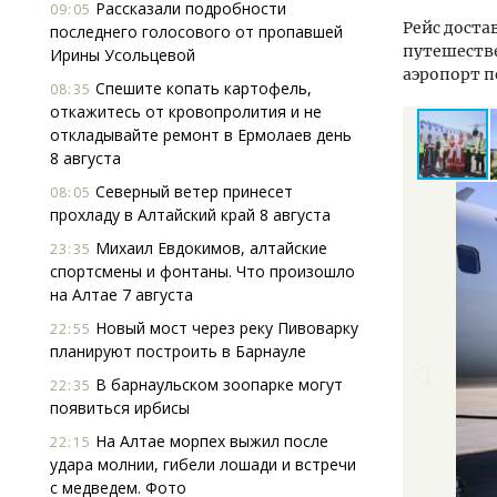
Рассказали подробности
09:05
Рейс доста
последнего голосового от пропавшей
путешестве
Ирины Усольцевой
аэропорт 
Спешите копать картофель,
08:35
откажитесь от кровопролития и не
откладывайте ремонт в Ермолаев день
8 августа
Северный ветер принесет
08:05
прохладу в Алтайский край 8 августа
Михаил Евдокимов, алтайские
23:35
спортсмены и фонтаны. Что произошло
на Алтае 7 августа
Новый мост через реку Пивоварку
22:55
планируют построить в Барнауле
В барнаульском зоопарке могут
22:35
появиться ирбисы
На Алтае морпех выжил после
22:15
удара молнии, гибели лошади и встречи
с медведем. Фото