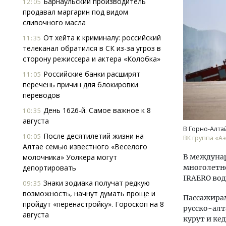
Барнаульский производитель
12:05
продавал маргарин под видом
сливочного масла
От хейта к криминалу: российский
11:35
телеканал обратился в СК из-за угроз в
сторону режиссера и актера «Колобка»
Российские банки расширят
11:05
перечень причин для блокировки
Архитектурный код начинается с
Ище
переводов
земли. Мощение крупноформатными
«Жи
плитами становится новым
Гати
День 1626-й. Самое важное к 8
10:35
стандартом благоустройства
оста
августа
што
В Горно-Алта
СТРОИТЕЛЬСТВО
После десятилетий жизни на
10:05
ВК группа «А
СТР
Алтае семью известного «Веселого
молочника» Уолкера могут
В междунар
депортировать
многолетн
IRAERO вод
Знаки зодиака получат редкую
09:35
возможность, начнут думать проще и
Пассажирам
пройдут «перенастройку». Гороскоп на 8
русско-алт
августа
курут и ке