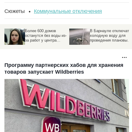
Сюжеты
Коммунальные отключения
Более 600 домов
В Барнауле отключат
останутся без воды из-
холодную воду для
за работ у центра
проведения плановых
известной российской
работ. Адреса
фигуристки
Программу партнерских хабов для хранения
товаров запускает Wildberries