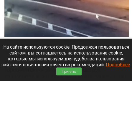
В Горно-Алтайске при тушении горящего грузовика взорвалось колесо
скриншот видео транспортной полиции Сибири
На сайте используются cookie. Продолжая пользоваться
сайтом, вы соглашаетесь на использование cookie,
7 августа 2026 в 17:45
которые мы используем для удобства пользования
Ранним утром 6 августа на трассе «Барнаул —
сайтом и повышения качества рекомендаций.
Подробнее
.
Горно-Алтайск» загорелся большегруз.
Принять
Транспортные полицейские начали тушить огонь,
но от жара взорвалось колесо.
Читать полностью
Пьяный барнаулец устроил ДТП с
переворотом на Алтае и скрылся