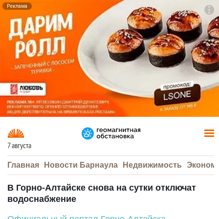
Реклама
To
F7
7 августа
Главная
Новости Барнаула
Недвижимость
Эконом
В Горно-Алтайске снова на сутки отключат
водоснабжение
Официальный портал Горно-Алтайска