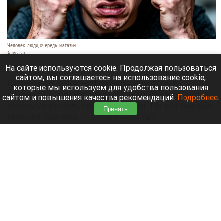
Человек, люди, очередь, магазин
Алиса ai
10 августа 2026 в 06:30
На сайте используются cookie. Продолжая пользоваться
сайтом, вы соглашаетесь на использование cookie,
Священник объяснил, почему некоторые
которые мы используем для удобства пользования
мужчины вырастают инфантильными и не
сайтом и повышения качества рекомендаций.
Подробнее
.
готовыми решать свои проблемы. По его мнению,
Принять
главная причина — воспитание без
положительного примера отца,
сообщает
«Лента.ру».
Читать полностью
День 1628-й. Самое важное к 10 августа