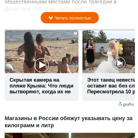
общественными местами после трагедии в
Дагестане. Об этом сообщают
"Известия".
Читать полностью
i
Скрытая камера на
Этот танец невесты
пляже Крыма: Что люди
оставит вас без сло
вытворяют, когда их не
Пересмотрела 10 ра
видят...
Магазины в России обяжут указывать цену за
килограмм и литр