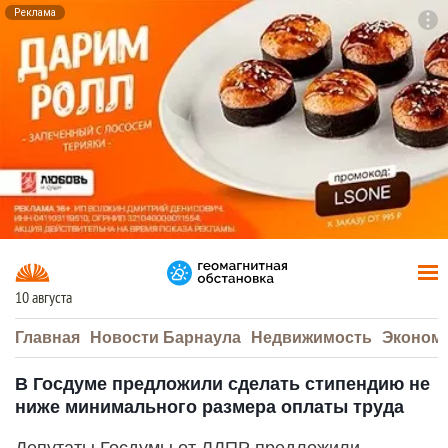
Реклама
To
F7
10 августа
Главная
Новости Барнаула
Недвижимость
Эконом
В Госдуме предложили сделать стипендию не
ниже минимального размера оплаты труда
Депутаты Госдумы от ЛДПР предложили