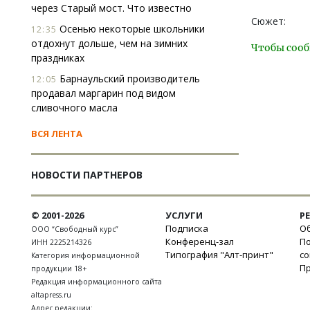
через Старый мост. Что известно
Сюжет:
Осенью некоторые школьники
12:35
отдохнут дольше, чем на зимних
Чтобы сооб
праздниках
Барнаульский производитель
12:05
продавал маргарин под видом
сливочного масла
ВСЯ ЛЕНТА
НОВОСТИ ПАРТНЕРОВ
© 2001-2026
УСЛУГИ
Р
Подписка
Об
ООО “Свободный курс”
Конференц-зал
П
ИНН 2225214326
Типография "Алт-принт"
с
Категория информационной
П
продукции 18+
Редакция информационного сайта
altapress.ru
Адрес редакции: