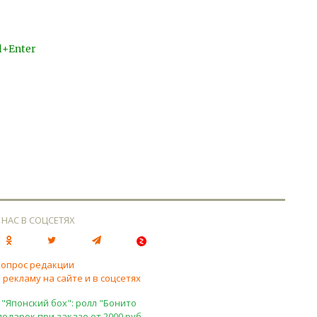
l+Enter
 НАС В СОЦСЕТЯХ
вопрос редакции
 рекламу на сайте и в соцсетях
 "Японский бох": ролл "Бонито
подарок при заказе от 2000 руб.