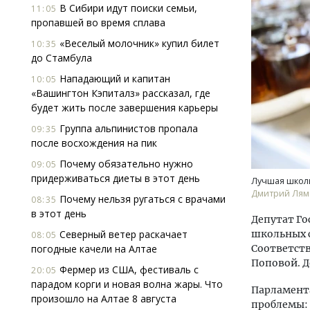
В Сибири идут поиски семьи,
11:05
пропавшей во время сплава
«Веселый молочник» купил билет
10:35
до Стамбула
Нападающий и капитан
10:05
«Вашингтон Кэпиталз» рассказал, где
будет жить после завершения карьеры
Группа альпинистов пропала
09:35
после восхождения на пик
Почему обязательно нужно
09:05
придерживаться диеты в этот день
Лучшая школ
Дмитрий Лям
Почему нельзя ругаться с врачами
08:35
в этот день
Депутат Го
Северный ветер раскачает
школьных с
08:05
погодные качели на Алтае
Соответств
Поповой. 
Фермер из США, фестиваль с
20:05
парадом корги и новая волна жары. Что
Парламента
произошло на Алтае 8 августа
проблемы: 