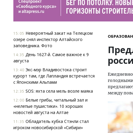
Невероятный закат на Телецком
15:05
ОБРАЗОВАН
озере снял инспектор Алтайского
заповедника. Фото
Пред
День 1627-й. Самое важное к 9
14:35
росс
августа
Экс-мэр Владивостока строит
13:40
Ежедневно 
курорт там, где Лапландия встречается
голодными.
с Японскими Альпами
предлагают
SOS: яхта села мель возле маяка
12:35
между пов
Белые грибы, читальный зал и
12:00
«нелепые пушистики». 10 хороших
новостей августа на Алтае
Обладатель кубка Стэнли стал
11:35
игроком новосибирской «Сибири»