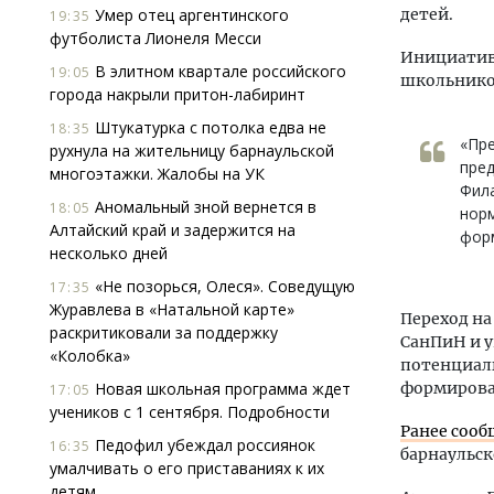
Умер отец аргентинского
детей.
19:35
футболиста Лионеля Месси
Инициатив
В элитном квартале российского
19:05
школьников
города накрыли притон-лабиринт
Штукатурка с потолка едва не
18:35
«Пре
рухнула на жительницу барнаульской
пре
многоэтажки. Жалобы на УК
Фил
Аномальный зной вернется в
18:05
норм
Алтайский край и задержится на
форм
несколько дней
«Не позорься, Олеся». Соведущую
17:35
Журавлева в «Натальной карте»
Переход на
раскритиковали за поддержку
СанПиН и 
«Колобка»
потенциаль
Новая школьная программа ждет
формирован
17:05
учеников с 1 сентября. Подробности
Ранее сооб
Педофил убеждал россиянок
16:35
барнаульск
умалчивать о его приставаниях к их
детям