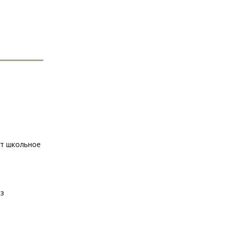
ют школьное
ез