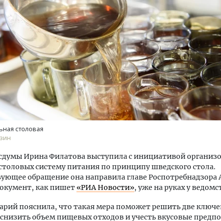
Двухуровневые номера и в
Каким будет новый бутик
«Белкур» в Белокурихе
ДОМА И КВАРТИРЫ
ьная столовая
зин
сдумы Ирина Филатова выступила с инициативой организо
толовых систему питания по принципу шведского стола.
ующее обращение она направила главе Роспотребнадзора 
Документ, как пишет
«РИА Новости»
, уже на руках у ведомс
рий пояснила, что такая мера поможет решить две ключ
снизить объем пищевых отходов и учесть вкусовые предп