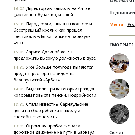
Анастасия 
Директор автошколы на Алтае
16:05
Подпишитес
фиктивно обучал водителей
Парад корги, шпицы в коляске и
15:35
Места
Ро
бесстрашный кролик: как прошел
фестиваль «Лапки-тапки» в Барнауле.
Фото
СМОТРИТЕ
Ларисе Долиной хотят
15:05
предложить высокую должность в вузе
Уже больше полугода пытаются
14:35
продать ресторан с видом на
барнаульский «Арбат»
Выделили три категории граждан,
14:05
которым повысят пенсии. Подробности
Стали известны барнаульские
13:35
цены на сбор ребенка в школу и
способы сэкономить
Огромная пробка сковала
13:05
дорожное движение на пути в Барнаул
Сюжет: