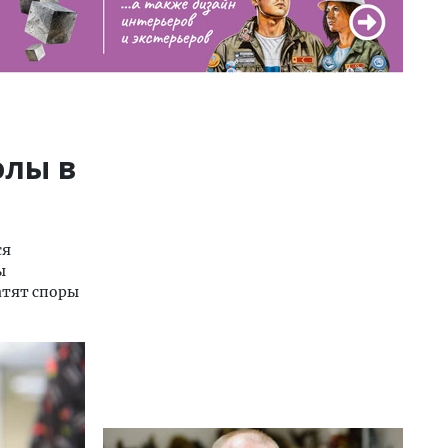
олы в
ся
ы
атят споры