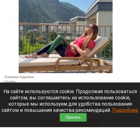
Екатерина Андреевна
Соцсети
6 августа 2026 в 19:00
На сайте используются cookie. Продолжая пользоваться
сайтом, вы соглашаетесь на использование cookie,
Телеведущая Екатерина Андреева проводит
которые мы используем для удобства пользования
отпуск на Алтае. Она поселилась в двухэтажной
сайтом и повышения качества рекомендаций.
Подробнее
.
вилле с видом на горы у реки Катунь.
Принять
Читать полностью