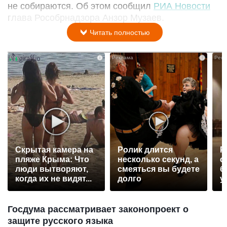
не собираются. Об этом сообщил
РИА Новости
глава Рособрнадзора Анзор Музаев.
Читать полностью
i
i
Скрытая камера на
Ролик длится
Р
пляже Крыма: Что
несколько секунд, а
с
люди вытворяют,
смеяться вы будете
б
когда их не видят...
долго
у
Госдума рассматривает законопроект о
защите русского языка