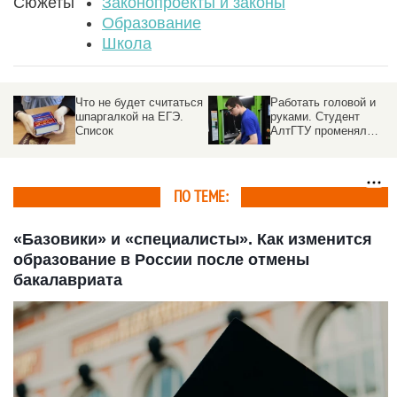
Сюжеты
Законопроекты и законы
Образование
Школа
ся
Работать головой и
В российских школах
руками. Студент
хотят ввести уроки по
АлтГТУ променял
выпечке куличей и
бюджет на целевое и
росписи пасхальных
выиграл всероссийский
яиц
конкурс
ПО ТЕМЕ:
«Базовики» и «специалисты». Как изменится
образование в России после отмены
бакалавриата