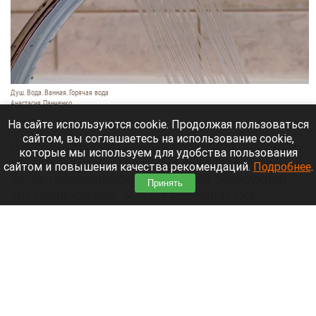
Душ. Вода. Ванная. Горячая вода
Анастасия Панченко
7 августа 2026 в 14:30
На сайте используются cookie. Продолжая пользоваться
сайтом, вы соглашаетесь на использование cookie,
В администрации Барнаула обсудили подготовку
которые мы используем для удобства пользования
городского хозяйства к зиме. На теплосетях
сайтом и повышения качества рекомендаций.
Подробнее
.
после гидравлических испытаний обнаружили
Принять
701 повреждение, больше половины уже
устранили. Об этом сообщает
официальный
сайт
города Барнаула.
Читать полностью
В России обновят систему оповещений об