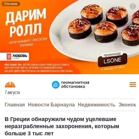
Реклама
To
F7
7 августа
Главная
Новости Барнаула
Недвижимость
Эконом
В Греции обнаружили чудом уцелевшие
неразграбленные захоронения, которым
больше 3 тыс лет