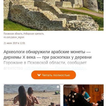
Псковская область, Изборская крепость.
vk.com/pskov_region
21 июля 2019 в 12:01
Археологи обнаружили арабские монеты —
дирхемы X века — при раскопках у деревни
Горожане в Псковской области, сообщает
агентство
«Интерфакс — Северо-Запад»
.
Читать полностью
i