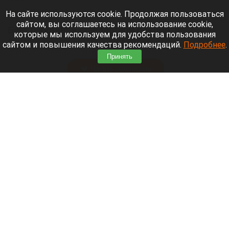
6 августа 2026 в 22:00
На сайте используются cookie. Продолжая пользоваться
сайтом, вы соглашаетесь на использование cookie,
Банк работает в стандартном режиме, и
которые мы используем для удобства пользования
британские санкции не влияют на его
сайтом и повышения качества рекомендаций.
Подробнее
.
деятельность.
Принять
Читать полностью
Больница и медучреждения на Алтае
получили пять новых автомобилей