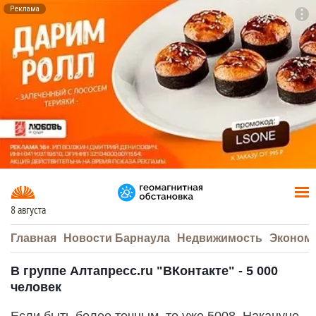
Реклама
To
F7
8 августа
Главная
Новости Барнаула
Недвижимость
Эконом
В группе Алтапресс.ru "ВКонтакте" - 5 000
человек
Если быть более точным, то уже 5008. Накануне