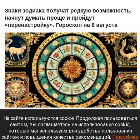
Знаки зодиака получат редкую возможность,
начнут думать проще и пройдут
«перенастройку». Гороскоп на 8 августа
Восточный гороскоп.
Нейросети
На сайте используются cookie. Продолжая пользоваться
сайтом, вы соглашаетесь на использование cookie,
8 августа 2026 в 09:35
которые мы используем для удобства пользования
Планетарные ритмы создают сложный, но
сайтом и повышения качества рекомендаций.
Подробнее
.