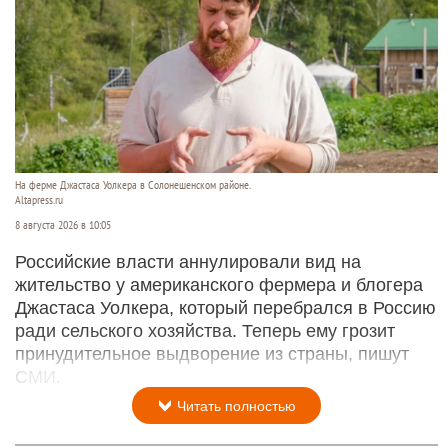
На ферме Джастаса Уолкера в Солонешенском районе.
Altapress.ru
8 августа 2026 в 10:05
Российские власти аннулировали вид на
жительство у американского фермера и блогера
Джастаса Уолкера, который перебрался в Россию
ради сельского хозяйства. Теперь ему грозит
принудительное выдворение из страны, пишут
СМИ.
Читать полностью