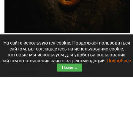
Кадр из фильма «Последний богатырь. Колобок».
Кинопоиск
На сайте используются cookie. Продолжая пользоваться
сайтом, вы соглашаетесь на использование cookie,
7 августа 2026 в 11:25
которые мы используем для удобства пользования
Прокат фильма «Колобок», ради которого
сайтом и повышения качества рекомендаций.
Подробнее
.
сдвинули даты выхода «Человека-паука»,
Принять
проваливается на старте. Россияне
отказываются покупать билеты на российскую
ленту. Часть аудитории публично отказалась
поддерживать проект рублем.
Читать полностью
Из-за непогоды погибли женщина и ребенок в
российском регионе. Режим ЧС