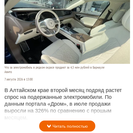
Что за электромобиль в редком окрасе продают за 4,5 млн рублей в Барнауле
Авито
7 августа 2026 в 13:00
В Алтайском крае второй месяц подряд растет
спрос на подержанные электромобили. По
данным портала «Дром», в июле продажи
выросли на 326% по сравнению с прошым
месяцем.
Читать полностью