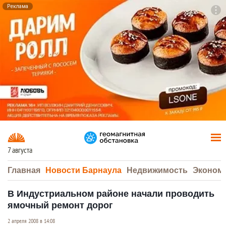
Реклама
To
F7
7 августа
Главная
Новости Барнаула
Недвижимость
Эконом
В Индустриальном районе начали проводить
ямочный ремонт дорог
2 апреля 2008 в 14:08