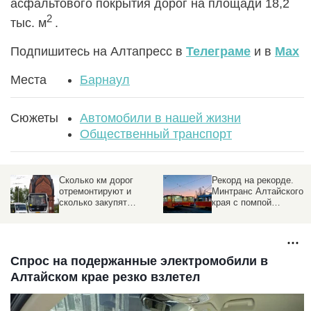
асфальтового покрытия дорог на площади 18,2
2
тыс. м
.
Подпишитесь на Алтапресс в
Телеграме
и в
Max
Места
Барнаул
Сюжеты
Автомобили в нашей жизни
Общественный транспорт
ом
Сколько км дорог
Рекорд на рекорде.
отремонтируют и
Минтранс Алтайского
сколько закупят
края с помпой
и
автобусов в Алтайском
отчитался об итогах
крае, рассказал
прошлого года и
министр транспорта
обозначил
региона
амбициозные планы на
будущее
Спрос на подержанные электромобили в
Алтайском крае резко взлетел