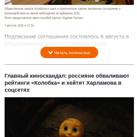
Общественная палата Алтайского края и политические партии заключили соглашение о
взаимодействии во время наблюдения за выборами-2026.
Фото предоставлено пресс-службой партии «Единая Россия».
7 августа 2026 в 12:34
Подписание соглашения состоялось 6 августа в
Общественной палате Алтайского края.
Читать полностью
Главный киноскандал: россияне обваливают
рейтинги «Колобка» и хейтят Харламова в
соцсетях