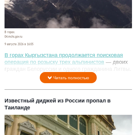
В горах.
04.mchs.gov.ru
9 августа 2026 в 16:05
В горах Кыргызстана продолжается поисковая
операция по розыску трех альпинистов
— двоих
граждан Белоруссии и одного гражданина Литвы.
Читать полностью
Известный диджей из России пропал в
Таиланде