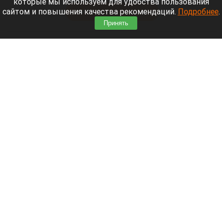
которые мы используем для удобства пользования
сайтом и повышения качества рекомендаций.
Подробнее
.
Читать полностью
Принять
Экс-мэр Владивостока строит курорт там, где
Лапландия встречается с Японскими Альпами
Путешествие Хидэ Масуи по Японии.
t.me/hidemasui
9 августа 2026 в 13:40