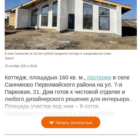
В селе Санниково за 6,8 млн рублей продается коттедж в скандинавском стиле.
"Авито".
29 октября 2021 в 06:46
Коттедж, площадью 160 кв. м.,
построен
в селе
Санниково Первомайского района на ул. 7-я
Парковая, 21. Дом готов к чистовой отделке и
любого дизайнерского решения для интерьера.
Площадь участка под ним – 9 соток.
Недвижимость оценили в 6,8 млн рублей.
Читать полностью