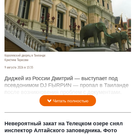
Королевский дворец в Таиланде.
Кристина Тарасова
9 августа 2026 в 15:35
Диджей из России Дмитрий — выступает под
псевдонимом DJ FЫRРИN — пропал в Таиланде
после возникновения проблем с документами.
Читать полностью
Невероятный закат на Телецком озере снял
инспектор Алтайского заповедника. Фото