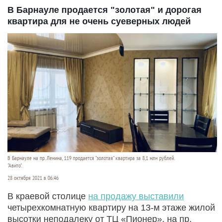
В Барнауле продается "золотая" и дорогая
квартира для не очень суеверных людей
В Барнауле на пр. Ленина, 119 продается "золотая" квартира за 8,1 млн рублей.
"Авито".
28 октября 2021 в 06:46
В краевой столице
на продажу выставили
четырехкомнатную квартиру на 13-м этаже жилой
высотки неподалеку от ТЦ «Пионер», на пр.