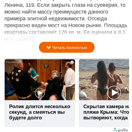
Ленина, 119. Если закрыть глаза на суеверия, то
можно найти массу преимуществ данного
примера элитной недвижимости. Отсюда
прекрасно виден мост на Новом рынке. Площадь
квартиры составляет 126 кв. м. Ее оценили в 8,1
млн рублей.
Читать полностью
i
Ролик длится несколько
Скрытая камера на
секунд, а смеяться вы
пляже Крыма: Что
будете долго
вытворяют, когда и
видят...