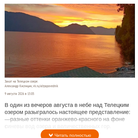
Закат на Телецком озере.
Александр Кислицин, vk.ru/altzapovednik
9 августа 2026 в 15:05
В один из вечеров августа в небе над Телецким
озером разыгралось настоящее представление:
—разные оттенки оранжево-красного на фоне
синевы вод озера и величественных гор.
Читать полностью