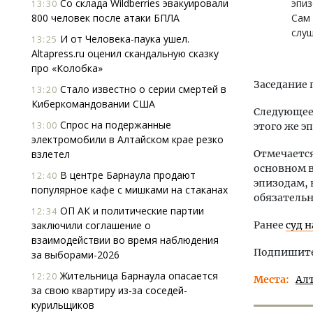
Со склада Wildberries эвакуировали
эпиз
13:30
800 человек после атаки БПЛА
Сам 
слуш
И от Человека-паука ушел.
13:25
Altapress.ru оценил скандальную сказку
про «Колобка»
Заседание п
Стало известно о серии смертей в
13:20
Киберкомандовании США
Следующее 
Спрос на подержанные
13:00
этого же э
электромобили в Алтайском крае резко
взлетел
Отмечается
основном в
В центре Барнаула продают
12:40
эпизодам, 
популярное кафе с мишками на стаканах
обязательн
ОП АК и политические партии
12:34
заключили соглашение о
Ранее
суд 
взаимодействии во время наблюдения
Подпишитес
за выборами-2026
Жительница Барнаула опасается
12:20
Места
Ал
за свою квартиру из-за соседей-
курильщиков