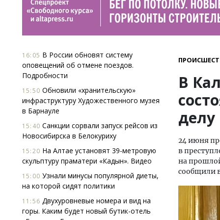
В России обновят систему
16:05
ПРОИСШЕСТ
оповещений об отмене поездов.
Подробности
В Ка
Обновили «хранительскую»
15:50
сост
инфраструктуру Художественного музея
в Барнауле
делу
Санкции сорвали запуск рейсов из
15:40
Новосибирска в Белокуриху
24 июня пр
На Алтае установят 39-метровую
в преступл
15:20
скульптуру праматери «Кадын». Видео
на прошлой
сообщили в
Узнали минусы популярной диеты,
15:00
на которой сидят политики
Двухуровневые номера и вид на
11:56
горы. Каким будет новый бутик-отель