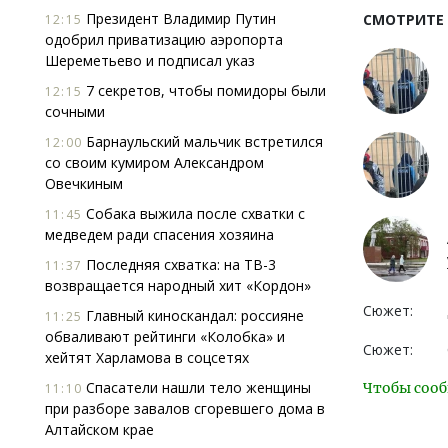
Президент Владимир Путин
СМОТРИТЕ
12:15
одобрил приватизацию аэропорта
Шереметьево и подписал указ
7 секретов, чтобы помидоры были
12:15
сочными
Барнаульский мальчик встретился
12:00
со своим кумиром Александром
Овечкиным
Собака выжила после схватки с
11:45
медведем ради спасения хозяина
Последняя схватка: на ТВ-3
11:37
возвращается народный хит «Кордон»
Сюжет:
Главный киноскандал: россияне
11:25
обваливают рейтинги «Колобка» и
Сюжет:
хейтят Харламова в соцсетях
Спасатели нашли тело женщины
Чтобы сооб
11:10
при разборе завалов сгоревшего дома в
Алтайском крае