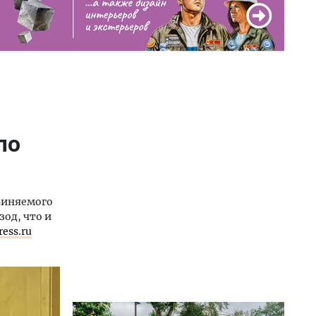
по
виняемого
зод, что и
ress.ru