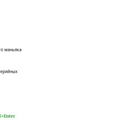
го маньяка
 серийных
l+Enter