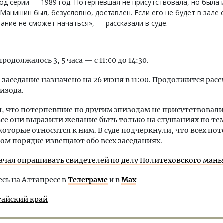
од серии — 1989 год. Потерпевшая не присутствовала, но была 
Манишин был, безусловно, доставлен. Если его не будет в зале с
ание не сможет начаться», — рассказали в суде.
родолжалось 3, 5 часа — с 11:00 до 14:30.
заседание назначено на 26 июня в 11:00. Продолжится рас
пизода.
, что потерпевшие по другим эпизодам не присутствовали
се они выразили желание быть только на слушаниях по те
которые относятся к ним. В суде подчеркнули, что всех по
ом порядке извещают обо всех заседаниях.
начал опрашивать свидетелей по делу Политеховского мань
ь на Алтапресс в
Телеграме
и в
Max
тайский край