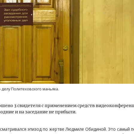
м новые берега. Гендиректор
Смелость архитектурных 
лищной инициативы» Юрий
Генеральный директор к
лов — о том, как девелоперу
ЗИАС — об эстетике горо
ваться на плаву, когда рынок
трендах в фасадах и разв
рмит
СТРОИТЕЛЬСТВО
ОИТЕЛЬСТВО
 делу Политеховского маньяка.
шено 3 свидетеля с применением средств видеоконференц
одние и на заседание не прибыли.
сматривался эпизод по жертве Людмиле Обидиной. Это самый 