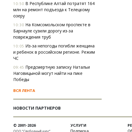
В Республике Алтай потратят 164
10:50
млн на ремонт подъезда к Телецкому
озеру
На Комсомольском проспекте в
10:30
Барнауле сузили дорогу из-за
повреждения труб
Из-за непогоды погибли женщина
10:05
и ребенок в российском регионе. Режим
ЧС
Предсмертную записку Натальи
09:45
Наговицыной могут найти на пике
Победы
ВСЯ ЛЕНТА
НОВОСТИ ПАРТНЕРОВ
© 2001-2026
УСЛУГИ
Р
Подписка
Об
ООО “Свободный курс”