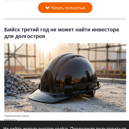
Читать полностью
Бийск третий год не может найти инвестора
для долгостроя
Строительная каска
Нейросети
7 августа 2026 в 09:10
На сайте используются cookie. Продолжая пользоваться