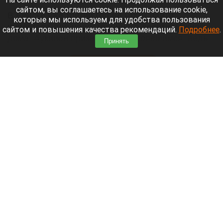
сайтом, вы соглашаетесь на использование cookie,
В Бийске уже третий год не могут найти
которые мы используем для удобства пользования
инвестора для недостроенного десятиэтажного
сайтом и повышения качества рекомендаций.
Подробнее
.
дома. Аукцион признали несостоявшимся, ведь
Принять
заявок даже не поступало,
сообщает
«Толк».
Читать полностью
В аэропорту Горно-Алтайска открыли детский
парк с батутами и гигантскими шахматами