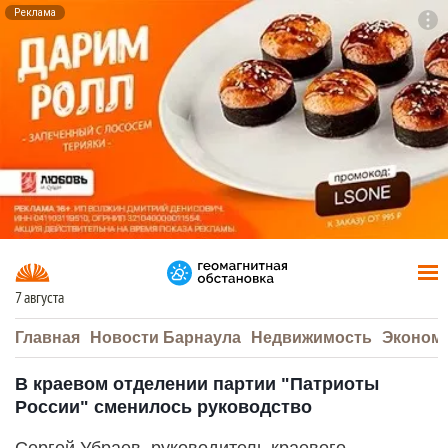
Реклама
To
F7
7 августа
Главная
Новости Барнаула
Недвижимость
Эконом
В краевом отделении партии "Патриоты
России" сменилось руководство
Сергей Убраев, руководитель краевого