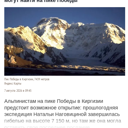
могут найти на пике Победы
Пик Победы в Киргизии, 7439 метров
Яндекс Карты
7 августа 2026 в 09:45
Альпинистам на пике Победы в Киргизии
предстоит возможное открытие: прошлогодняя
экспедиция Натальи Наговициной завершилась
гибелью на высоте 7 150 м, но там же она могла
оставить свое последнее послание.