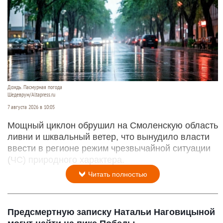
Дождь. Пасмурная погода
Шедеврум/Altapress.ru
7 августа 2026 в 10:05
Мощный циклон обрушил на Смоленскую область
ливни и шквальный ветер, что вынудило власти
ввести в регионе режим чрезвычайной ситуации
(ЧС) природного характера.
Читать полностью
Предсмертную записку Натальи Наговицыной