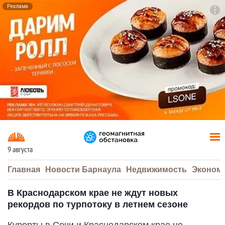
Реклама
To
F7
9 августа
Главная
Новости Барнаула
Недвижимость
Эконом
В Краснодарском крае не ждут новых
рекордов по турпотоку в летнем сезоне
Курорты в Сочи и Краснодарском крае не