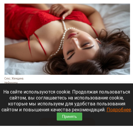
Секс. Женщина.
Нейросети
8 августа 2026 в 19:05
На сайте используются cookie. Продолжая пользоваться
сайтом, вы соглашаетесь на использование cookie,
Программа «Экстренный вызов» и активисты
которые мы используем для удобства пользования
вывели на чистую воду подпольный бордель в
сайтом и повышения качества рекомендаций.
Подробнее
.
элитном районе Екатеринбурга.
Принять
Читать полностью