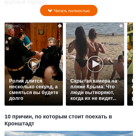
крупные города.
Читать полностью
i
i
Ролик длится
Скрытая камера на
К
несколько секунд, а
пляже Крыма: Что
о
смеяться вы будете
люди вытворяют,
о
долго
когда их не видят...
р
10 причин, по которым стоит поехать в
Кронштадт