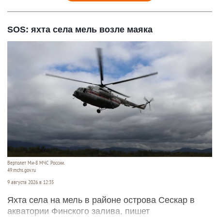
SOS: яхта села мель возле маяка
Вертолет Ми-8 МЧС России.
49.mchs.gov.ru
9 августа 2026 в 12:35
Яхта села на мель в районе острова Сескар в
акватории Финского залива, пишет