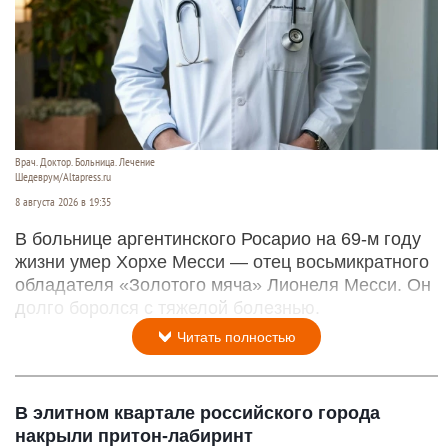
Врач. Доктор. Больница. Лечение
Шедеврум/Altapress.ru
8 августа 2026 в 19:35
В больнице аргентинского Росарио на 69-м году
жизни умер Хорхе Месси — отец восьмикратного
обладателя «Золотого мяча» Лионеля Месси. Он
долго боролся с тяжелой болезнью.
Читать полностью
В элитном квартале российского города
накрыли притон-лабиринт