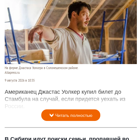
На ферме Джастаса Уолкера в Солонешенском районе.
Altapress.ru
9 августа 2026 в 10:35
Американец Джастас Уолкер купил билет до
Стамбула на случай, если придется уехать из
России.
Читать полностью
В Сибири идут поиски семьи, пропавшей во