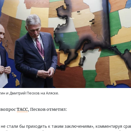
Двухуровневые номера и в
Каким будет новый бутик
«Белкур» в Белокурихе
ДОМА И КВАРТИРЫ
ин и Дмитрий Песков на Аляске.
 вопрос
ТАСС
, Песков отметил:
не стали бы приходить к таким заключениям», комментируя сра