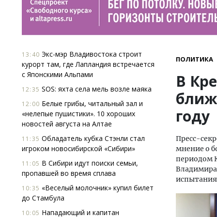
Экс-мэр Владивостока строит
13:40
ПОЛИТИКА
курорт там, где Лапландия встречается
с Японскими Альпами
В Кр
SOS: яхта села мель возле маяка
12:35
ближе
Белые грибы, читальный зал и
12:00
году
«нелепые пушистики». 10 хороших
новостей августа на Алтае
Обладатель кубка Стэнли стал
Пресс-секр
11:35
игроком новосибирской «Сибири»
мнение о б
периодом К
В Сибири идут поиски семьи,
11:05
Владимира
пропавшей во время сплава
испытания
«Веселый молочник» купил билет
10:35
до Стамбула
Нападающий и капитан
10:05