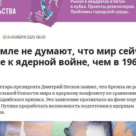
6 НОЯБРЯ 2025
06:35
емле не думают, что мир сей
 к ядерной войне, чем в 19
етарь президента Дмитрий Песков заявил, что Кремль не р
ольшей близости мира к ядерному конфликту по сравнени
арибского кризиса. Это заявление прозвучало на фоне по
 Путина проработать возможность подготовки к ядерным
м.