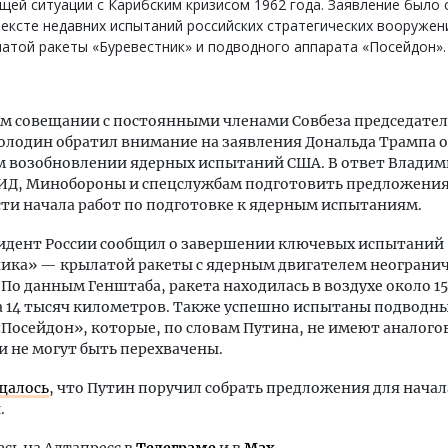
щей ситуации с Карибским кризисом 1962 года. Заявление было 
ексте недавних испытаний российских стратегических вооруже
атой ракеты «Буревестник» и подводного аппарата «Посейдон».
м совещании с постоянными членами Совбеза председател
олодин обратил внимание на заявления Дональда Трампа о
 возобновлении ядерных испытаний США. В ответ Владим
ИД, Минобороны и спецслужбам подготовить предложения
и начала работ по подготовке к ядерным испытаниям.
зидент России сообщил о завершении ключевых испытаний
ника» — крылатой ракеты с ядерным двигателем неограни
 По данным Генштаба, ракета находилась в воздухе около 15
 14 тысяч километров. Также успешно испытаны подводн
Посейдон», которые, по словам Путина, не имеют аналого
 не могут быть перехвачены.
щалось
, что Путин поручил собрать предложения для нача
.