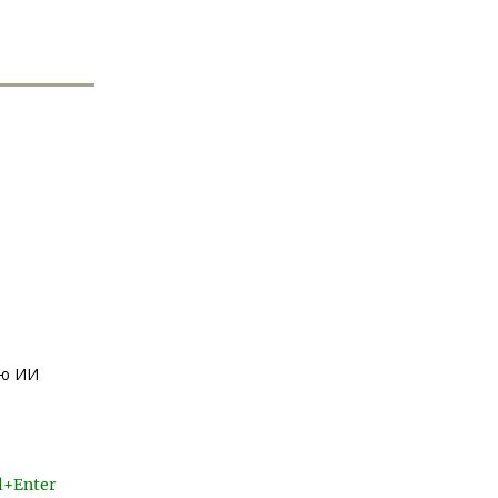
ью ИИ
l+Enter