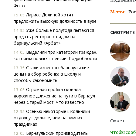
Подпишитес
Фото
Места
Ро
Ларисе Долиной хотят
15:05
предложить высокую должность в вузе
Уже больше полугода пытаются
14:35
СМОТРИТЕ
продать ресторан с видом на
барнаульский «Арбат»
Выделили три категории граждан,
14:05
которым повысят пенсии. Подробности
Стали известны барнаульские
13:35
цены на сбор ребенка в школу и
способы сэкономить
Огромная пробка сковала
13:05
дорожное движение на пути в Барнаул
через Старый мост. Что известно
Осенью некоторые школьники
12:35
отдохнут дольше, чем на зимних
Сюжет:
праздниках
Чтобы сооб
Барнаульский производитель
12:05