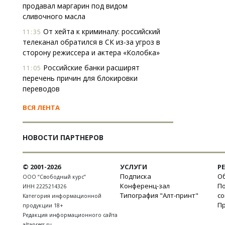
продавал маргарин под видом
сливочного масла
От хейта к криминалу: российский
11:35
телеканал обратился в СК из-за угроз в
сторону режиссера и актера «Колобка»
Российские банки расширят
11:05
перечень причин для блокировки
переводов
ВСЯ ЛЕНТА
НОВОСТИ ПАРТНЕРОВ
© 2001-2026
УСЛУГИ
Р
Подписка
Об
ООО “Свободный курс”
Конференц-зал
П
ИНН 2225214326
Типография "Алт-принт"
с
Категория информационной
П
продукции 18+
Редакция информационного сайта
altapress.ru