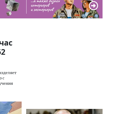
час
62
азделяет
ю с
ручения