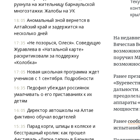
теку
рухнула на жительницу барнаульской
конт
многоэтажки. Жалобы на УК
крыл
Аномальный зной вернется в
18:05
Алтайский край и задержится на
несколько дней
На недавне
«Не позорься, Олеся». Соведущую
17:35
Вячеслав В
Журавлева в «Натальной карте»
возможном
раскритиковали за поддержку
поручил М
«Колобка»
возможност
Новая школьная программа ждет
17:05
Ранее пре
учеников с 1 сентября. Подробности
«Буревест
Педофил убеждал россиянок
16:35
дальности.
умалчивать о его приставаниях к их
преодолела
детям
аппараты «
мощности и
Директор автошколы на Алтае
16:05
фиктивно обучал водителей
Ранее
сооб
Парад корги, шпицы в коляске и
15:35
испытаний
бесстрашный кролик: как прошел
фестиваль «Лапки-тапки» в Барнауле.