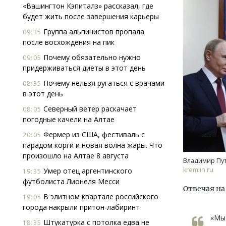
«Вашингтон Кэпиталз» рассказал, где
будет жить после завершения карьеры
Группа альпинистов пропала
09:35
после восхождения на пик
Почему обязательно нужно
09:05
придерживаться диеты в этот день
Почему нельзя ругаться с врачами
08:35
в этот день
Северный ветер раскачает
08:05
погодные качели на Алтае
Фермер из США, фестиваль с
20:05
парадом корги и новая волна жары. Что
произошло на Алтае 8 августа
Владимир Пут
kremlin.ru
Умер отец аргентинского
19:35
футболиста Лионеля Месси
Отвечая на
В элитном квартале российского
19:05
города накрыли притон-лабиринт
«Мы 
Штукатурка с потолка едва не
18:35