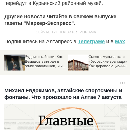
перейдут в Курьинский районный музей.
Другие новости читайте в свежем выпуске
газеты "Маркер-Экспресс".
Подпишитесь на Алтапресс в
Телеграме
и в
Max
Смерть музыканта и
Демидовский род. Как
«бесовские зрелища».
одна семья владела
то
Как дореволюционный
заводами, жертвовала
Барнаул боролся за
миллионы и покорила
е
театр, терял оркестры
Европу
и открывал оперу
Михаил Евдокимов, алтайские спортсмены и
фонтаны. Что произошло на Алтае 7 августа