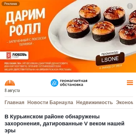
Реклама
To
F7
8 августа
Главная
Новости Барнаула
Недвижимость
Эконом
В Курьинском районе обнаружены
захоронения, датированные V веком нашей
эры