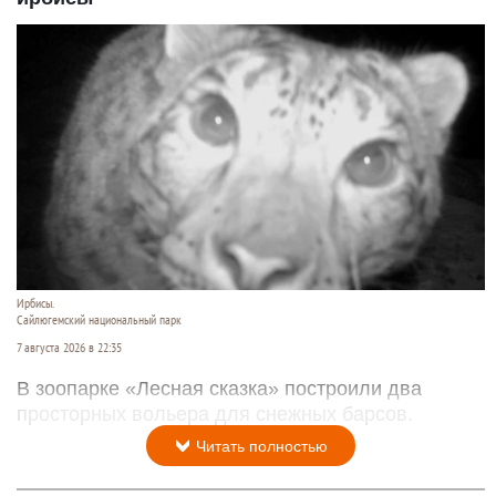
Ирбисы.
Сайлюгемский национальный парк
7 августа 2026 в 22:35
В зоопарке «Лесная сказка» построили два
просторных вольера для снежных барсов.
Читать полностью