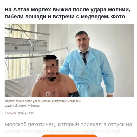
На Алтае морпех выжил после удара молнии,
гибели лошади и встречи с медведем. Фото
Морпех выжил после удара молнии и встречи с медведем
соцсети Дмитрия Хубезова
7 августа 2026 в 22:15
Морской пехотинец, который приехал в отпуск на
Алтай, пережил чудовищную серию событий.