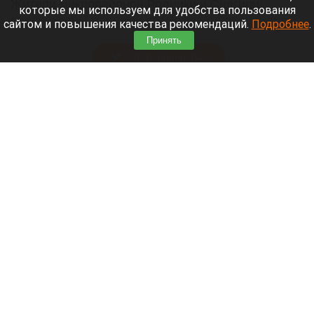
Жители микрорайонов Родники и Снегири
которые мы используем для удобства пользования
обеспокоены планами возможной ликвидации
сайтом и повышения качества рекомендаций.
Подробнее
.
озера Спартак.
Принять
Читать полностью
В Барнауле застройщик уничтожил
многолетние деревья. Фото