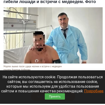
гибели лошади и встречи с медведем. Фото
Морпех выжил после удара молнии и встречи с медведем
соцсети Дмитрия Хубезова
7 августа 2026 в 22:15
На сайте используются cookie. Продолжая пользоваться
сайтом, вы соглашаетесь на использование cookie,
Морской пехотинец, который приехал в отпуск на
которые мы используем для удобства пользования
Алтай, пережил чудовищную серию событий.
сайтом и повышения качества рекомендаций.
Подробнее
.
Читать полностью
Принять