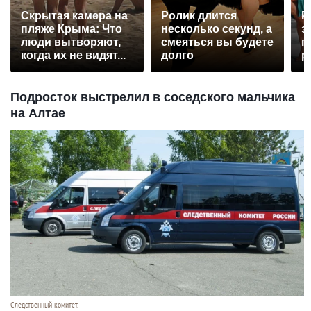
Скрытая камера на
Ролик длится
Р
пляже Крыма: Что
несколько секунд, а
э
люди вытворяют,
смеяться вы будете
п
когда их не видят...
долго
р
Подросток выстрелил в соседского мальчика
на Алтае
Следственный комитет.