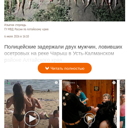
Изъятая стерлядь.
ГУ МВД России по Алтайскому краю
6 июля 2026 в 16:10
Полицейские задержали двух мужчин, ловивших
осетровых на реке Чарыш в Усть-Калманском
районе Алтайского края.
Читать полностью
i
i