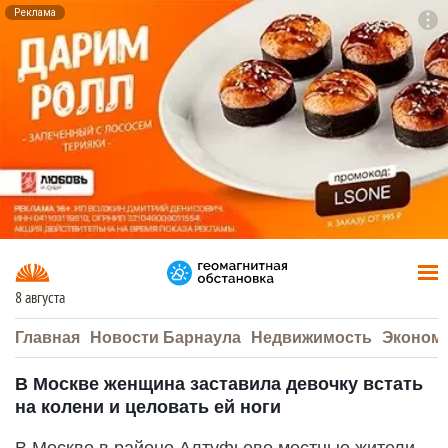
Реклама
To
F7
8 августа
Главная
Новости Барнаула
Недвижимость
Эконом
В Москве женщина заставила девочку встать
на колени и целовать ей ноги
В Москве в районе Алтуфьево местные жители