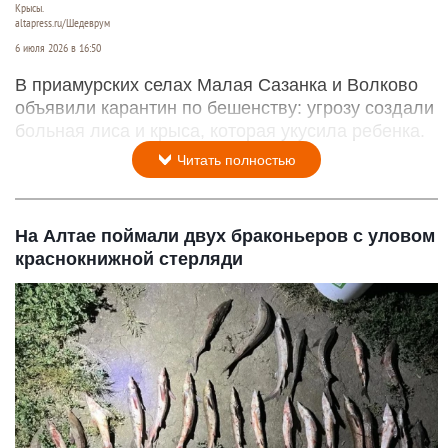
Крысы.
altapress.ru/Шедеврум
6 июля 2026 в 16:50
В приамурских селах Малая Сазанка и Волково
объявили карантин по бешенству: угрозу создали
больная лиса и крыса, которая укусила ребенка.
Читать полностью
На Алтае поймали двух браконьеров с уловом
краснокнижной стерляди