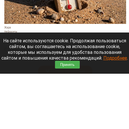
Жара
Нейросети
8 августа 2026 в 18:05
На сайте используются cookie. Продолжая пользоваться
сайтом, вы соглашаетесь на использование cookie,
Синоптики предупреждают, что с 9 по 13 августа
которые мы используем для удобства пользования
Алтайский край местами накроет аномальный
сайтом и повышения качества рекомендаций.
Подробнее
.
зной.
Принять
Читать полностью
Штукатурка с потолка едва не рухнула на
жительницу барнаульской многоэтажки.
Жалобы на УК