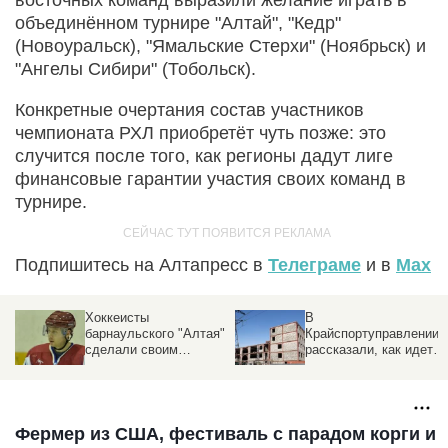
объединённом турнире "Алтай", "Кедр"
(Новоуральск), "Ямальские Стерхи" (Ноябрьск) и
"Ангелы Сибири" (Тобольск).
Конкретные очертания состав участников
чемпионата РХЛ приобретёт чуть позже: это
случится после того, как регионы дадут лиге
финансовые гарантии участия своих команд в
турнире.
Подпишитесь на Алтапресс в
Телеграме
и в
Max
Хоккеисты
В
барнаульского "Алтая"
Крайспортуправлении
сделали своим
рассказали, как идет
талисманом быка
строительство
ледового дворца на
Сибирском, 52
Фермер из США, фестиваль с парадом корги и