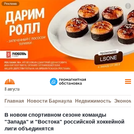
Реклама
To
F7
8 августа
Главная
Новости Барнаула
Недвижимость
Эконом
В новом спортивном сезоне команды
"Запада" и "Востока" российской хоккейной
лиги объединятся