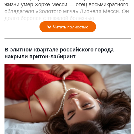
жизни умер Хорхе Месси — отец восьмикратного
обладателя «Золотого мяча» Лионеля Месси. Он
долго боролся с тяжелой болезнью.
Читать полностью
В элитном квартале российского города
накрыли притон-лабиринт