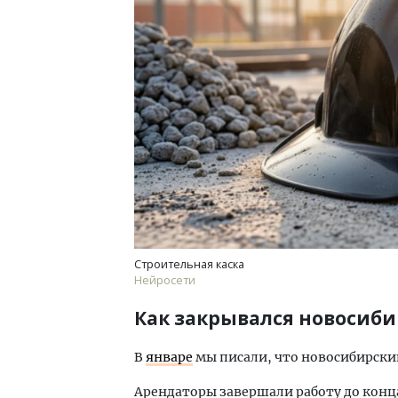
Ище
«Жи
Гати
оста
што
СТР
Строительная каска
Нейросети
Как закрывался новосиб
В
январе
мы писали, что новосибирски
Арендаторы завершали работу до конца