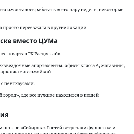
то им осталось работать всего пару недель, некоторые
 а просто переезжала в другие локации.
рске вместо ЦУМа
ес-квартал ГК Расцветай».
ехзвездочные апартаменты, офисы класса А, магазины,
парковка с автомойкой.
 с пентхаусами.
город», где все нужное находится в пешей
ция
м центре «Сибиряк». Гостей встречали фуршетом и
 о концепции, зал аплодировал и фотографировал