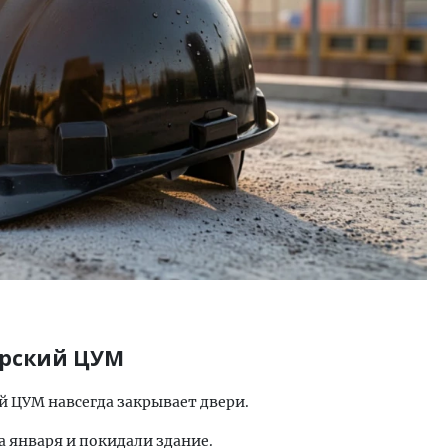
м новые берега. Гендиректор
Двухуровневые номера и в
лищной инициативы» Юрий
Каким будет новый бутик
лов — о том, как девелоперу
«Белкур» в Белокурихе
ваться на плаву, когда рынок
рмит
ДОМА И КВАРТИРЫ
ОИТЕЛЬСТВО
ирский ЦУМ
й ЦУМ навсегда закрывает двери.
 января и покидали здание.